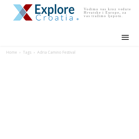
Vodimo vas kroz vedute
Hrvatske i Europe, za
vas tražimo ljepotu.
Home
Tags
Adria Camino Festival