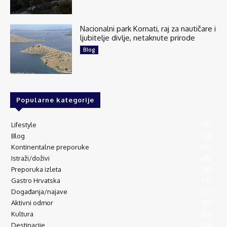
na tek 15 četvornih kilometara oblikom...
See more
Nacionalni park Kornati, raj za nautičare i
ljubitelje divlje, netaknute prirode
Blog
136
6 comments
Share
Popularne kategorije
Lifestyle
937
Explore Croatia
Blog
750
July 24 at 5:05am
Kontinentalne preporuke
482
Majerovo vrilo jedan je od tri velika izvora rijeke
Gacke, jedne od najčišćih rijeka u Europi.
Istraži/doživi
482
Smješteno je u selu Sinac, svega desetak
Preporuka izleta
349
kilometara od Otočca, u krajoliku koji...
See more
Gastro Hrvatska
337
Događanja/najave
327
Aktivni odmor
303
Kultura
228
Destinacije
220