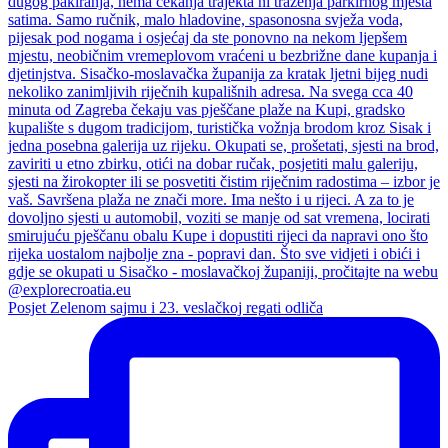
Posjet Zelenom sajmu i 23. veslačkoj regati odliča