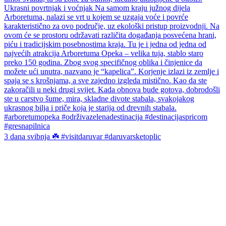
3 dana svibnja ☘️ #visitdaruvar #daruvarsketoplic