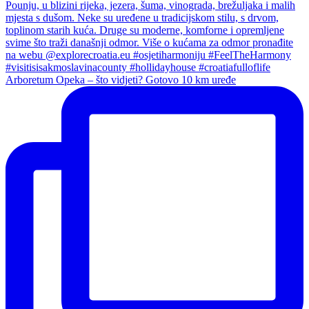
Arboretum Opeka – što vidjeti? Gotovo 10 km uređe