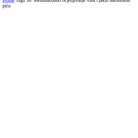
Home
Tags
30. Međunarodno ocjenjivanje vina i jakih alkoholnih
pića