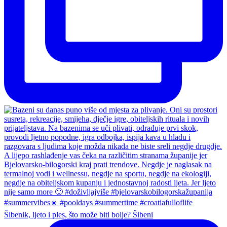
Šibenik, ljeto i ples, što može biti bolje? Šibeni