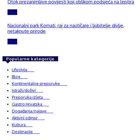
Otok prezanimljive povijesti koji oblikom podsjeća na leptira
Blog
Nacionalni park Kornati, raj za nautičare i ljubitelje divlje,
netaknute prirode
Blog
Popularne kategorije
Lifestyle
937
Blog
750
Kontinentalne preporuke
482
Istraži/doživi
482
Preporuka izleta
349
Gastro Hrvatska
337
Događanja/najave
327
Aktivni odmor
303
Kultura
228
Destinacije
220