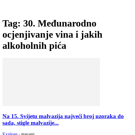
Tag: 30. Međunarodno
ocjenjivanje vina i jakih
alkoholnih pića
Na 15. Svijetu malvazija najveći broj uzoraka do
sada, stigle malvazije...
Explore
-
travanj