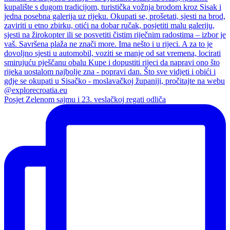
Posjet Zelenom sajmu i 23. veslačkoj regati odliča