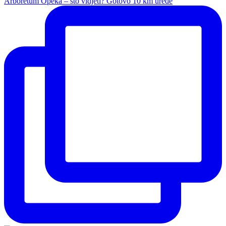
Arboretum Opeka – što vidjeti? Gotovo 10 km uređe