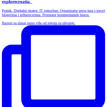
explorecroatia_
Putnik. Digitalni strateg. IT entuzijast. Organizator press tura s travel
blogerima i influencerima. Promotor kontinentalnih bisera.
Bazeni su danas puno više od mjesta za plivanje.