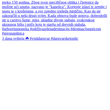
3 dana svibnja ☘️ #visitdaruvar #daruvarsketoplic