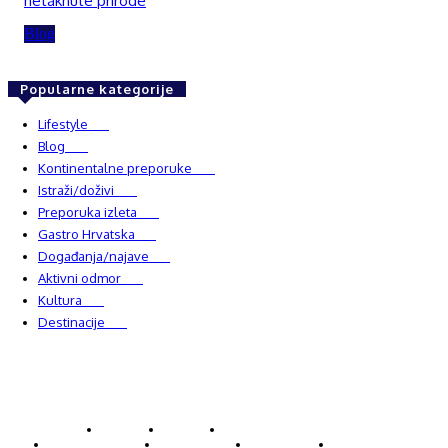
netaknute prirode
Blog
Popularne kategorije
Lifestyle
937
Blog
750
Kontinentalne preporuke
482
Istraži/doživi
482
Preporuka izleta
349
Gastro Hrvatska
337
Događanja/najave
327
Aktivni odmor
303
Kultura
228
Destinacije
220
© Explorecroatia
O nama
Kontakt
ExploreCroatia suradnici
Uvjeti korištenja
Oglašavanje
Impressum
Zaštita privatnosti