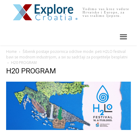
Vodimo vas kroz vedute
Hrvatske i Europe, za
vas tražimo ljepotu.
Home
Šibenik postaje pozornica održive mode: peti H2LO festival
bavi se modnom industrijom, a svi su sadržaji za posjetitelje besplatni
H20 PROGRAM
H20 PROGRAM