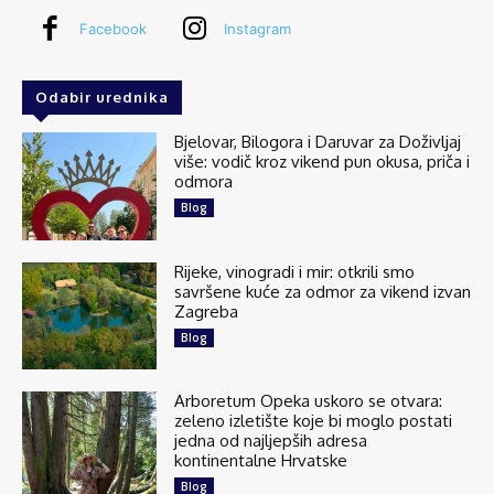
Kornatski arhipelag, mjesto je skrivenih razlika, čiji
Facebook
Instagram
oblik konstantno mijenja jačina valova, a boju pak
sunčeva zraka. Ukupno 89 otoka, otočića i hridi
godišnje ima čak 2700...
See more
Odabir urednika
Bjelovar, Bilogora i Daruvar za Doživljaj
više: vodič kroz vikend pun okusa, priča i
odmora
18
1 comments
Blog
Share
Rijeke, vinogradi i mir: otkrili smo
savršene kuće za odmor za vikend izvan
Zagreba
Explore Croatia
Blog
July 27 at 6:43am
Silba je najsjeverniji dalmatinski otok smješten
između Premude i Oliba, poznat kao “vrata
Arboretum Opeka uskoro se otvara:
Dalmacije”. S 300 stalnih stanovnika i površinom
zeleno izletište koje bi moglo postati
na tek 15 četvornih kilometara oblikom...
jedna od najljepših adresa
See more
kontinentalne Hrvatske
Blog