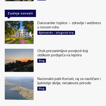
Zadnje novosti
136
6 comments
Daruvarske toplice – zdravlje i wellness
Share
u novom ruhu
Bjelovarsko – bilogorski kraj
Explore Croatia
July 24 at 5:05am
Otok prezanimljive povijesti koji
Majerovo vrilo jedan je od tri velika izvora rijeke
oblikom podsjeća na leptira
Gacke, jedne od najčišćih rijeka u Europi.
Blog
Smješteno je u selu Sinac, svega desetak
kilometara od Otočca, u krajoliku koji...
See more
Nacionalni park Kornati, raj za nautičare i
ljubitelje divlje, netaknute prirode
Blog
25
1 comments
Share