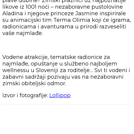
plave dubine? Zimski praznici uz najpoznatije
likove iz 1001 noći – nezaboravne pustolovine
Aladina i njegove princeze Jasmine inspirirale
su animacijski tim Terma Olimia koji će igrama,
radionicama i avanturama u prirodi razveseliti
vaše najmlađe.
Vodene atrakcije, tematske radionice za
najmlađe, opuštanje u službeno najboljem
wellnessu u Sloveniji za roditelje… Svi ti vodeni i
zabavni sadržaji pozivaju vas na nezaboravni
zimski obiteljski odmor.
Izvor i fotografije:
Lollipop