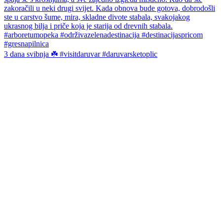
3 dana svibnja ☘️ #visitdaruvar #daruvarsketoplic