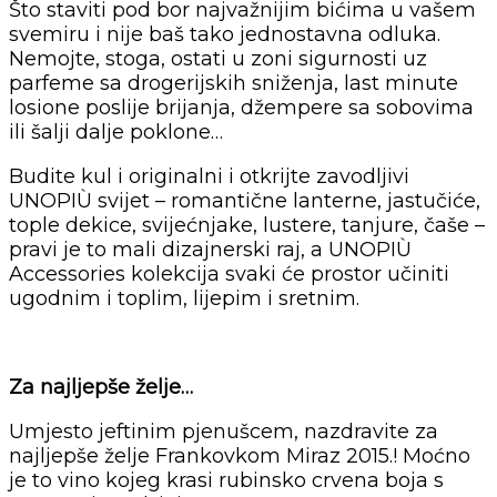
Što staviti pod bor najvažnijim bićima u vašem
svemiru i nije baš tako jednostavna odluka.
Nemojte, stoga, ostati u zoni sigurnosti uz
parfeme sa drogerijskih sniženja, last minute
losione poslije brijanja, džempere sa sobovima
ili šalji dalje poklone…
Budite kul i originalni i otkrijte zavodljivi
UNOPIÙ svijet – romantične lanterne, jastučiće,
tople dekice, svijećnjake, lustere, tanjure, čaše –
pravi je to mali dizajnerski raj, a UNOPIÙ
Accessories kolekcija svaki će prostor učiniti
ugodnim i toplim, lijepim i sretnim.
Za najljepše želje…
Umjesto jeftinim pjenušcem, nazdravite za
najljepše želje Frankovkom Miraz 2015.! Moćno
je to vino kojeg krasi rubinsko crvena boja s