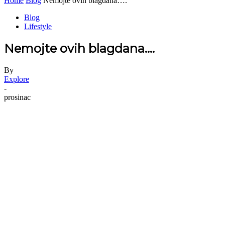
Home
Blog
Nemojte ovih blagdana….
Blog
Lifestyle
Nemojte ovih blagdana….
By
Explore
-
prosinac