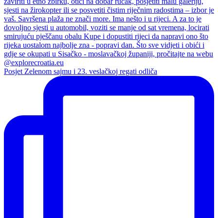
Posjet Zelenom sajmu i 23. veslačkoj regati odliča