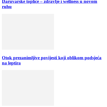
Daruvarske toplice – zdravlje i wellness u novom
ruhu
Otok prezanimljive povijesti koji oblikom podsjeća
na leptira