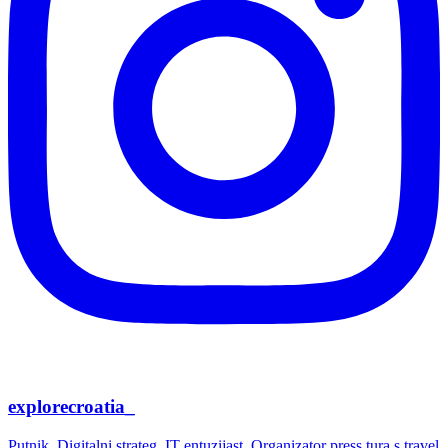
explorecroatia_
Putnik. Digitalni strateg. IT entuzijast. Organizator press tura s travel