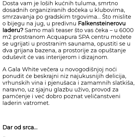
Dosta vam je loših kućnih tuluma, smrtno
dosadnih organiziranih dočeka u klubovima,
smrzavanja po gradskim trgovima… Što mislite
o bijegu na jug, u predivnu
Falkensteinerovu
Iaderu?
Samo mali teaser što vas čeka – u 6000
m2 prostranom Acquapura SPA centru možete
se ugrijati u prostranim saunama, opustiti se u
dva grijana bazena, a prostorije za opuštanje
oduševit će vas interijerom i dizajnom.
A Gala White večera u novogodišnjoj noći
ponudit će beskrajni niz najukusnijih delicija,
vrhunskih vina i pjenušaca i zamamnih slatkiša,
naravno, uz sjajnu glazbu uživo, provod za
pamćenje i već dobro poznat veličanstveni
Iaderin vatromet.
Dar od srca…