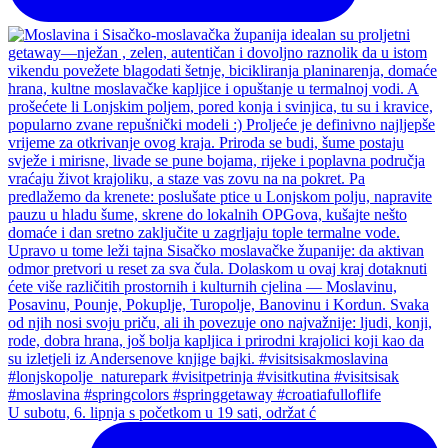
U subotu, 6. lipnja s početkom u 19 sati, održat ć