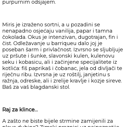
purpurnim odsjajem.
Miris je izraženo sortni, a u pozadini se
nenapadno osjećaju vanilija, papar i tamna
čokolada. Okus je intenzivan, dugotrajan, fin i
čist. Odležavanje u barriqueu dalo joj je
poseban šarm i privlačnost. Izvrsno se sljubljuje
uz pršute i šunke, slavonski kulen, kulenovu
seku i kobasicu, ali i začinjene specijalitete iz
kotlića: fiš paprikaš i čobanac, jela od divljači te
riječnu ribu. Izvrsna je uz roštilj, janjetinu s
ražnja, odreske, ali i zrelije kravlje i kozje sireve.
Baš za vaš blagdanski stol.
Raj za klince…
A zašto ne biste bijele strmine zamijenili za