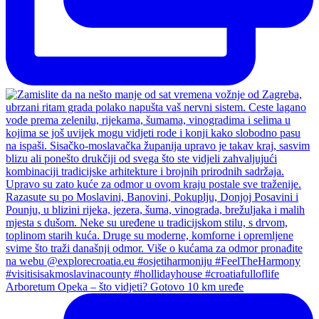
Arboretum Opeka – što vidjeti? Gotovo 10 km uređe