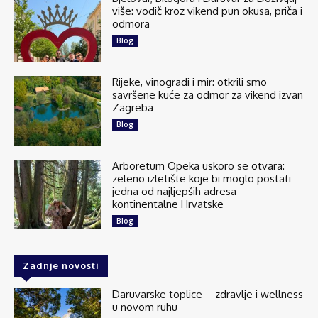
više: vodič kroz vikend pun okusa, priča i
odmora
Blog
Rijeke, vinogradi i mir: otkrili smo
savršene kuće za odmor za vikend izvan
Zagreba
Blog
Arboretum Opeka uskoro se otvara:
zeleno izletište koje bi moglo postati
jedna od najljepših adresa
kontinentalne Hrvatske
Blog
Zadnje novosti
Daruvarske toplice – zdravlje i wellness
u novom ruhu