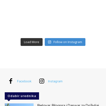
Load More
Follow on Instagram
Facebook
Instagram
Odabir urednika
Bjelovar, Bilogora i Daruvar za Doživljaj