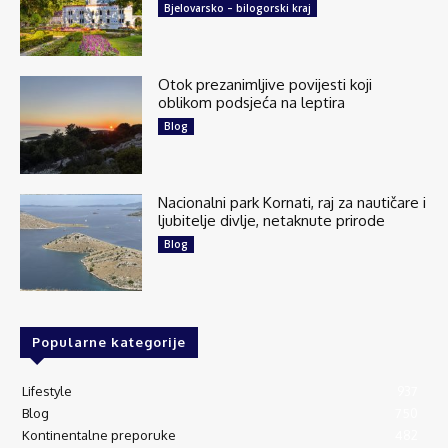
Bjelovarsko – bilogorski kraj
Otok prezanimljive povijesti koji
oblikom podsjeća na leptira
Blog
Nacionalni park Kornati, raj za nautičare i
ljubitelje divlje, netaknute prirode
Blog
Popularne kategorije
Lifestyle
937
Blog
750
Kontinentalne preporuke
482