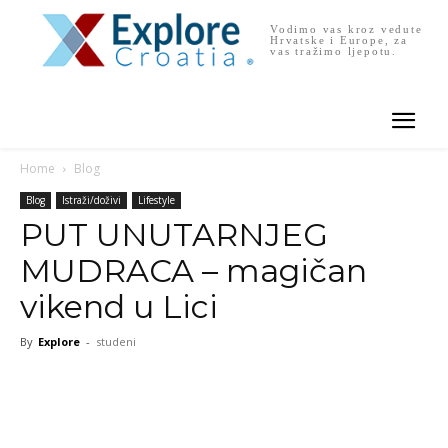
Vodimo vas kroz vedute
Hrvatske i Europe, za
vas tražimo ljepotu.
Home
Blog
Blog
Istraži/doživi
Lifestyle
PUT UNUTARNJEG
MUDRACA – magičan
vikend u Lici
By
Explore
-
studeni