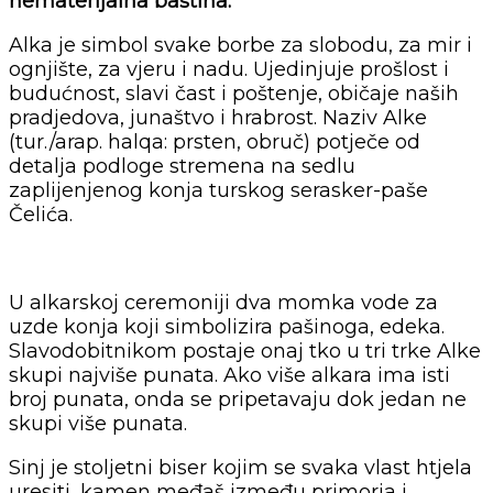
nematerijalna baština.
Alka je simbol svake borbe za slobodu, za mir i
ognjište, za vjeru i nadu. Ujedinjuje prošlost i
budućnost, slavi čast i poštenje, običaje naših
pradjedova, junaštvo i hrabrost. Naziv Alke
(tur./arap. halqa: prsten, obruč) potječe od
detalja podloge stremena na sedlu
zaplijenjenog konja turskog serasker-paše
Čelića.
U alkarskoj ceremoniji dva momka vode za
uzde konja koji simbolizira pašinoga, edeka.
Slavodobitnikom postaje onaj tko u tri trke Alke
skupi najviše punata. Ako više alkara ima isti
broj punata, onda se pripetavaju dok jedan ne
skupi više punata.
Sinj je stoljetni biser kojim se svaka vlast htjela
uresiti, kamen međaš između primorja i