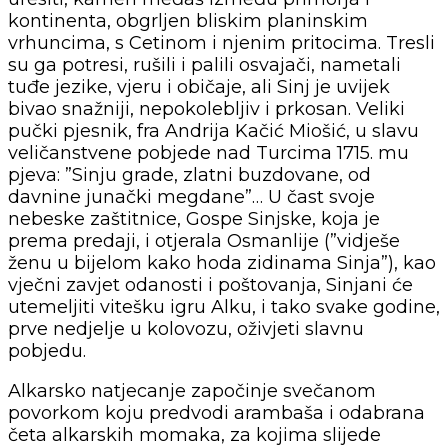
kontinenta, obgrljen bliskim planinskim
vrhuncima, s Cetinom i njenim pritocima. Tresli
su ga potresi, rušili i palili osvajači, nametali
tuđe jezike, vjeru i običaje, ali Sinj je uvijek
bivao snažniji, nepokolebljiv i prkosan. Veliki
pučki pjesnik, fra Andrija Kačić Miošić, u slavu
veličanstvene pobjede nad Turcima 1715. mu
pjeva: ”Sinju grade, zlatni buzdovane, od
davnine junački megdane”… U čast svoje
nebeske zaštitnice, Gospe Sinjske, koja je
prema predaji, i otjerala Osmanlije (”vidješe
ženu u bijelom kako hoda zidinama Sinja”), kao
vječni zavjet odanosti i poštovanja, Sinjani će
utemeljiti vitešku igru Alku, i tako svake godine,
prve nedjelje u kolovozu, oživjeti slavnu
pobjedu.
Alkarsko natjecanje započinje svečanom
povorkom koju predvodi arambaša i odabrana
četa alkarskih momaka, za kojima slijede