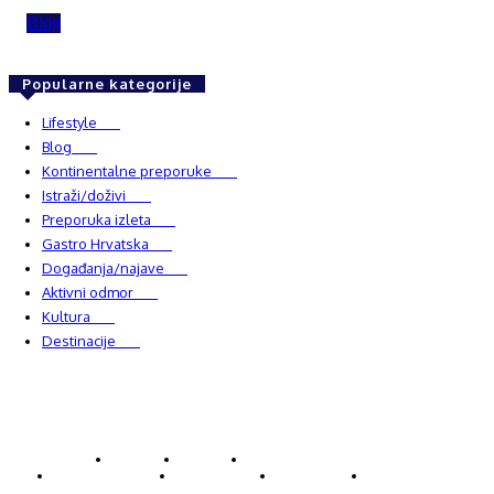
Blog
Popularne kategorije
Lifestyle
937
Blog
750
Kontinentalne preporuke
482
Istraži/doživi
482
Preporuka izleta
349
Gastro Hrvatska
337
Događanja/najave
327
Aktivni odmor
303
Kultura
228
Destinacije
220
© Explorecroatia
O nama
Kontakt
ExploreCroatia suradnici
Uvjeti korištenja
Oglašavanje
Impressum
Zaštita privatnosti