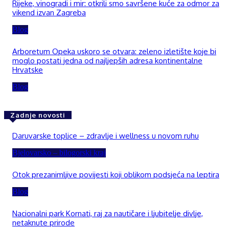
Rijeke, vinogradi i mir: otkrili smo savršene kuće za odmor za
vikend izvan Zagreba
Blog
Arboretum Opeka uskoro se otvara: zeleno izletište koje bi
moglo postati jedna od najljepših adresa kontinentalne
Hrvatske
Blog
Zadnje novosti
Daruvarske toplice – zdravlje i wellness u novom ruhu
Bjelovarsko – bilogorski kraj
Otok prezanimljive povijesti koji oblikom podsjeća na leptira
Blog
Nacionalni park Kornati, raj za nautičare i ljubitelje divlje,
netaknute prirode