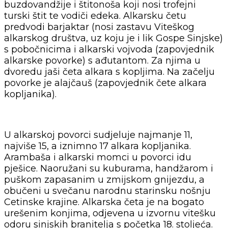
buzdovandžije i štitonoša koji nosi trofejni
turski štit te vodiči edeka. Alkarsku četu
predvodi barjaktar (nosi zastavu Viteškog
alkarskog društva, uz koju je i lik Gospe Sinjske)
s pobočnicima i alkarski vojvoda (zapovjednik
alkarske povorke) s ađutantom. Za njima u
dvoredu jaši četa alkara s kopljima. Na začelju
povorke je alajčauš (zapovjednik čete alkara
kopljanika).
U alkarskoj povorci sudjeluje najmanje 11,
najviše 15, a iznimno 17 alkara kopljanika.
Arambaša i alkarski momci u povorci idu
pješice. Naoružani su kuburama, handžarom i
puškom zapasanim u zmijskom gnijezdu, a
obučeni u svečanu narodnu starinsku nošnju
Cetinske krajine. Alkarska četa je na bogato
urešenim konjima, odjevena u izvornu vitešku
odoru sinjskih branitelja s početka 18. stoljeća.