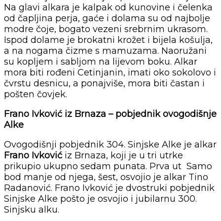
Na glavi alkara je kalpak od kunovine i čelenka
od čapljina perja, gaće i dolama su od najbolje
modre čoje, bogato vezeni srebrnim ukrasom.
Ispod dolame je brokatni krožet i bijela košulja,
a na nogama čizme s mamuzama. Naoružani
su kopljem i sabljom na lijevom boku. Alkar
mora biti rođeni Cetinjanin, imati oko sokolovo i
čvrstu desnicu, a ponajviše, mora biti častan i
pošten čovjek.
Frano Ivković iz Brnaza – pobjednik ovogodišnje
Alke
Ovogodišnji pobjednik 304. Sinjske Alke je alkar
Frano Ivković
iz Brnaza, koji je u tri utrke
prikupio ukupno sedam punata. Prva ut Samo
bod manje od njega, šest, osvojio je alkar Tino
Radanović. Frano Ivković je dvostruki pobjednik
Sinjske Alke pošto je osvojio i jubilarnu 300.
Sinjsku alku.