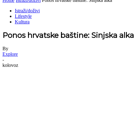
Home
Istraži/doživi
Ponos hrvatske baštine: Sinjska alka
Istraži/doživi
Lifestyle
Kultura
Ponos hrvatske baštine: Sinjska alka
By
Explore
-
kolovoz