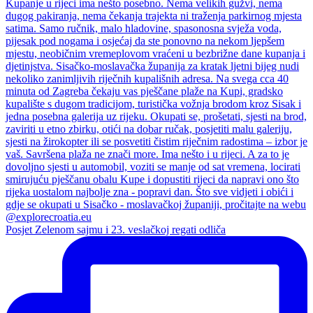
Posjet Zelenom sajmu i 23. veslačkoj regati odliča