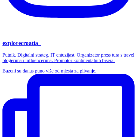
explorecroatia_
Putnik. Digitalni strateg. IT entuzijast. Organizator press tura s travel
blogerima i influencerima. Promotor kontinentalnih bisera.
Bazeni su danas puno više od mjesta za plivanje.