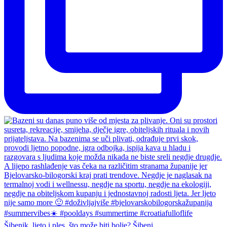
Šibenik, ljeto i ples, što može biti bolje? Šibeni