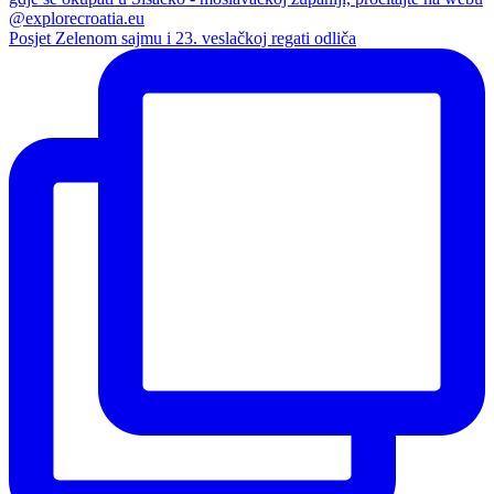
Posjet Zelenom sajmu i 23. veslačkoj regati odliča