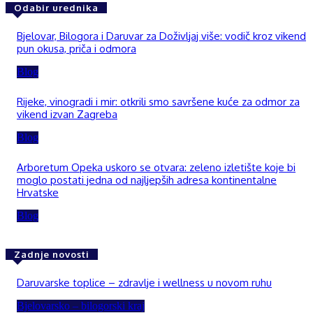
Odabir urednika
Bjelovar, Bilogora i Daruvar za Doživljaj više: vodič kroz vikend
pun okusa, priča i odmora
Blog
Rijeke, vinogradi i mir: otkrili smo savršene kuće za odmor za
vikend izvan Zagreba
Blog
Arboretum Opeka uskoro se otvara: zeleno izletište koje bi
moglo postati jedna od najljepših adresa kontinentalne
Hrvatske
Blog
Zadnje novosti
Daruvarske toplice – zdravlje i wellness u novom ruhu
Bjelovarsko – bilogorski kraj