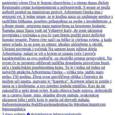
3 dana svibnja ☘️ #visitdaruvar #daruvarsketoplic