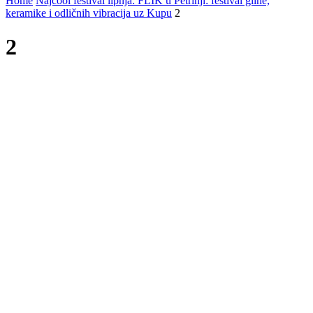
Home
Najcool festival lipnja: FLIK u Petrinji: festival gline,
keramike i odličnih vibracija uz Kupu
2
2