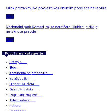
Otok prezanimljive povijesti koji oblikom podsjeća na leptira
Blog
Nacionalni park Kornati, raj za nautičare i ljubitelje divlje,
netaknute prirode
Blog
Popularne kategorije
Lifestyle
937
Blog
750
Kontinentalne preporuke
482
Istraži/doživi
482
Preporuka izleta
349
Gastro Hrvatska
337
Događanja/najave
327
Aktivni odmor
303
Kultura
228