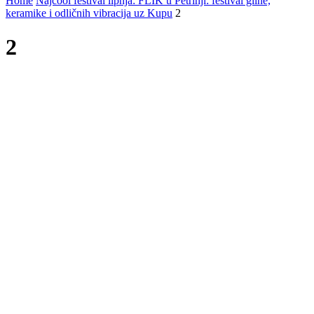
Home
Najcool festival lipnja: FLIK u Petrinji: festival gline,
keramike i odličnih vibracija uz Kupu
2
2