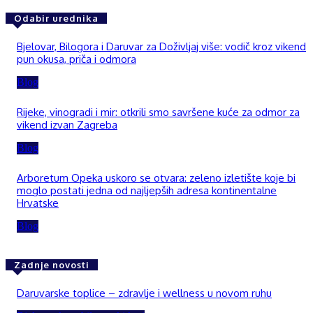
Odabir urednika
Bjelovar, Bilogora i Daruvar za Doživljaj više: vodič kroz vikend
pun okusa, priča i odmora
Blog
Rijeke, vinogradi i mir: otkrili smo savršene kuće za odmor za
vikend izvan Zagreba
Blog
Arboretum Opeka uskoro se otvara: zeleno izletište koje bi
moglo postati jedna od najljepših adresa kontinentalne
Hrvatske
Blog
Zadnje novosti
Daruvarske toplice – zdravlje i wellness u novom ruhu