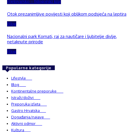
Bjelovarsko – bilogorski kraj
Otok prezanimljive povijesti koji oblikom podsjeća na leptira
Blog
Nacionalni park Kornati, raj za nautičare i ljubitelje divlje,
netaknute prirode
Blog
Popularne kategorije
Lifestyle
937
Blog
750
Kontinentalne preporuke
482
Istraži/doživi
482
Preporuka izleta
349
Gastro Hrvatska
337
Događanja/najave
327
Aktivni odmor
303
Kultura
228