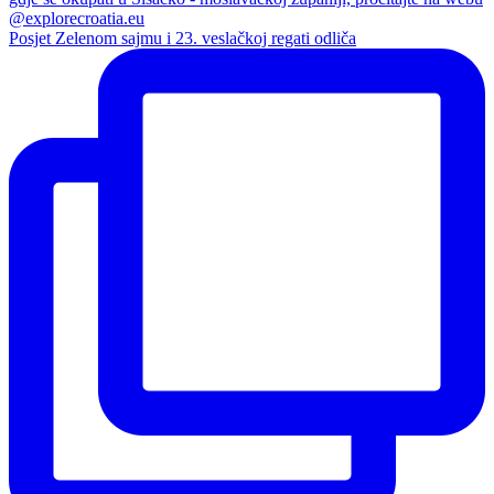
Posjet Zelenom sajmu i 23. veslačkoj regati odliča