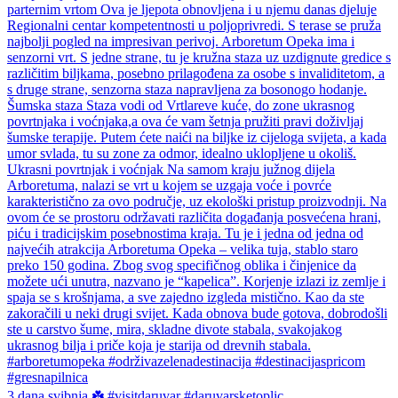
3 dana svibnja ☘️ #visitdaruvar #daruvarsketoplic