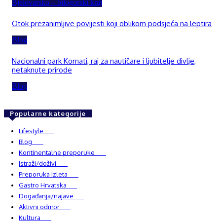
Bjelovarsko – bilogorski kraj
Otok prezanimljive povijesti koji oblikom podsjeća na leptira
Blog
Nacionalni park Kornati, raj za nautičare i ljubitelje divlje,
netaknute prirode
Blog
Popularne kategorije
Lifestyle
937
Blog
750
Kontinentalne preporuke
482
Istraži/doživi
482
Preporuka izleta
349
Gastro Hrvatska
337
Događanja/najave
327
Aktivni odmor
303
Kultura
228