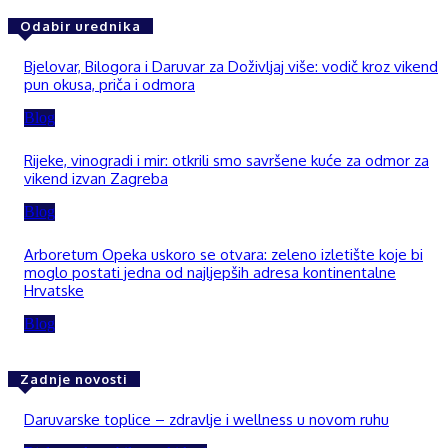
Odabir urednika
Bjelovar, Bilogora i Daruvar za Doživljaj više: vodič kroz vikend
pun okusa, priča i odmora
Blog
Rijeke, vinogradi i mir: otkrili smo savršene kuće za odmor za
vikend izvan Zagreba
Blog
Arboretum Opeka uskoro se otvara: zeleno izletište koje bi
moglo postati jedna od najljepših adresa kontinentalne
Hrvatske
Blog
Zadnje novosti
Daruvarske toplice – zdravlje i wellness u novom ruhu