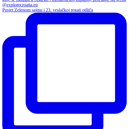
Posjet Zelenom sajmu i 23. veslačkoj regati odliča