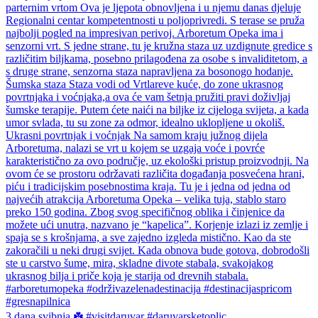
3 dana svibnja ☘️ #visitdaruvar #daruvarsketoplic