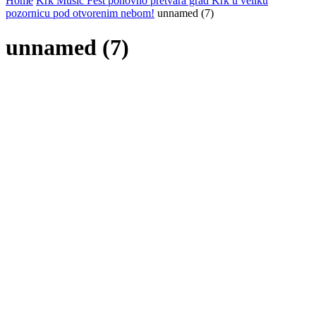
Home
Krk Music Fest ponovno pretvara grad Krk u veliku
pozornicu pod otvorenim nebom!
unnamed (7)
unnamed (7)