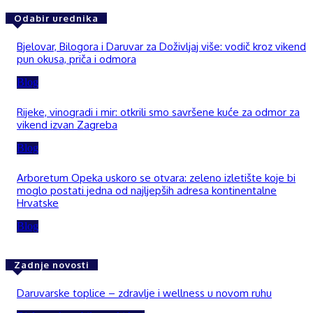
Odabir urednika
Bjelovar, Bilogora i Daruvar za Doživljaj više: vodič kroz vikend
pun okusa, priča i odmora
Blog
Rijeke, vinogradi i mir: otkrili smo savršene kuće za odmor za
vikend izvan Zagreba
Blog
Arboretum Opeka uskoro se otvara: zeleno izletište koje bi
moglo postati jedna od najljepših adresa kontinentalne
Hrvatske
Blog
Zadnje novosti
Daruvarske toplice – zdravlje i wellness u novom ruhu