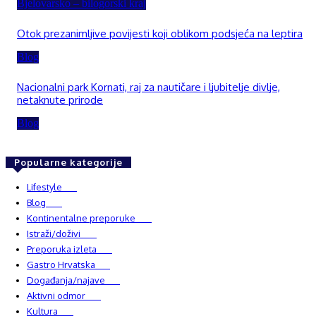
Bjelovarsko – bilogorski kraj
Otok prezanimljive povijesti koji oblikom podsjeća na leptira
Blog
Nacionalni park Kornati, raj za nautičare i ljubitelje divlje,
netaknute prirode
Blog
Popularne kategorije
Lifestyle
937
Blog
750
Kontinentalne preporuke
482
Istraži/doživi
482
Preporuka izleta
349
Gastro Hrvatska
337
Događanja/najave
327
Aktivni odmor
303
Kultura
228