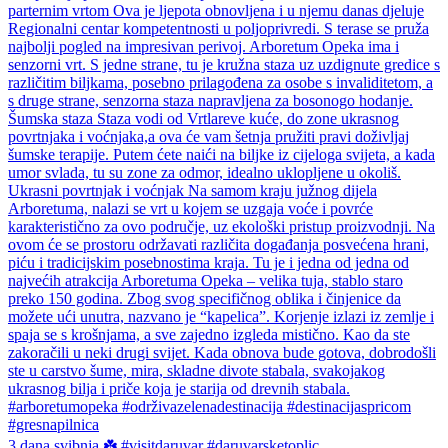
3 dana svibnja ☘️ #visitdaruvar #daruvarsketoplic