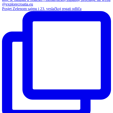
Posjet Zelenom sajmu i 23. veslačkoj regati odliča