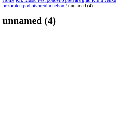
Home
Krk Music Fest ponovno pretvara grad Krk u veliku
pozornicu pod otvorenim nebom!
unnamed (4)
unnamed (4)