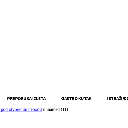
PREPORUKA IZLETA
GASTRO KUTAK
ISTRAŽI/D
u pod otvorenim nebom!
unnamed (11)