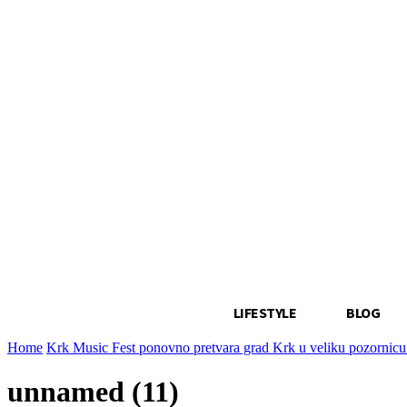
LIFESTYLE
BLOG
Home
Krk Music Fest ponovno pretvara grad Krk u veliku pozornic
unnamed (11)