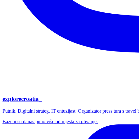
explorecroatia_
Putnik. Digitalni strateg. IT entuzijast. Organizator press tura s trave
Bazeni su danas puno više od mjesta za plivanje.