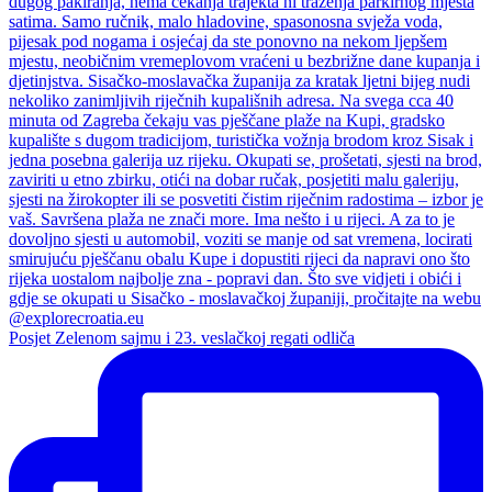
Posjet Zelenom sajmu i 23. veslačkoj regati odliča