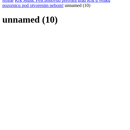
Home
Krk Music Fest ponovno pretvara grad Krk u veliku
pozornicu pod otvorenim nebom!
unnamed (10)
unnamed (10)