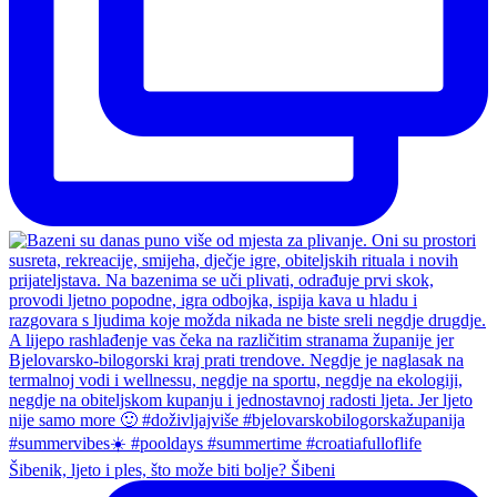
Šibenik, ljeto i ples, što može biti bolje? Šibeni