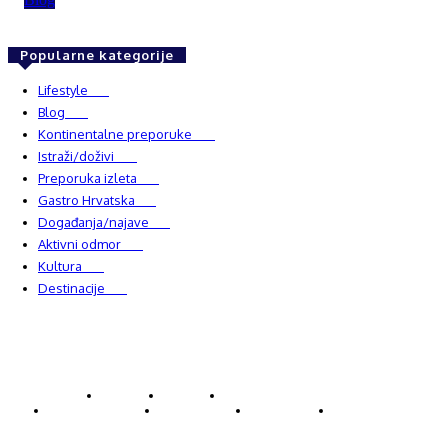
Popularne kategorije
Lifestyle
937
Blog
750
Kontinentalne preporuke
482
Istraži/doživi
482
Preporuka izleta
349
Gastro Hrvatska
337
Događanja/najave
327
Aktivni odmor
303
Kultura
228
Destinacije
220
© Explorecroatia
O nama
Kontakt
ExploreCroatia suradnici
Uvjeti korištenja
Oglašavanje
Impressum
Zaštita privatnosti