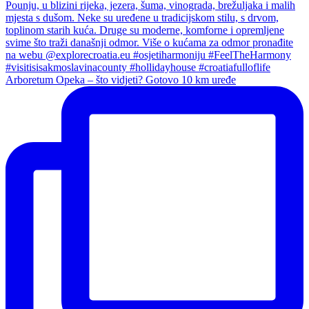
Arboretum Opeka – što vidjeti? Gotovo 10 km uređe