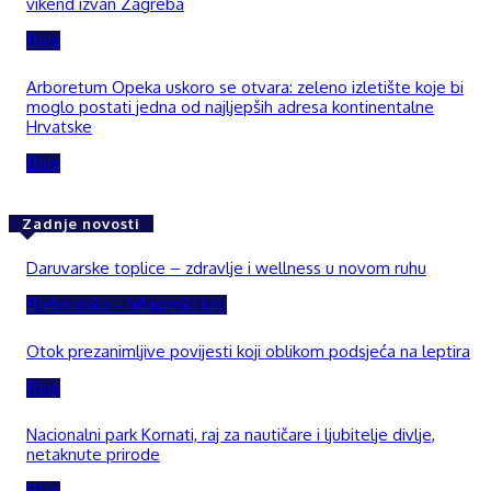
vikend izvan Zagreba
Blog
Arboretum Opeka uskoro se otvara: zeleno izletište koje bi
moglo postati jedna od najljepših adresa kontinentalne
Hrvatske
Blog
Zadnje novosti
Daruvarske toplice – zdravlje i wellness u novom ruhu
Bjelovarsko – bilogorski kraj
Otok prezanimljive povijesti koji oblikom podsjeća na leptira
Blog
Nacionalni park Kornati, raj za nautičare i ljubitelje divlje,
netaknute prirode
Blog