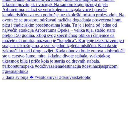
3 dana svibnja ☘️ #visitdaruvar #daruvarsketoplic