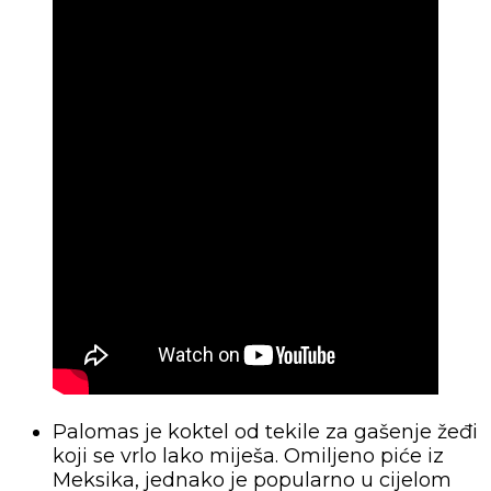
Palomas je koktel od tekile za gašenje žeđi
koji se vrlo lako miješa. Omiljeno piće iz
Meksika, jednako je popularno u cijelom