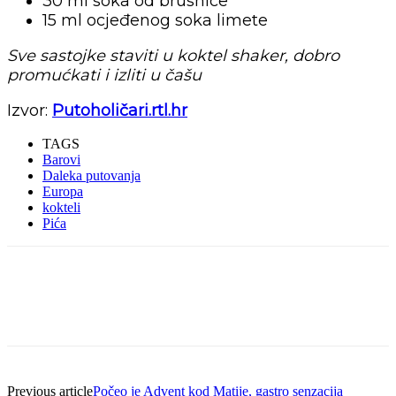
30 ml soka od brusnice
15 ml ocjeđenog soka limete
Sve sastojke staviti u koktel shaker, dobro
promućkati i izliti u čašu
Izvor:
Putoholičari.rtl.hr
TAGS
Barovi
Daleka putovanja
Europa
kokteli
Pića
Previous article
Počeo je Advent kod Matije, gastro senzacija