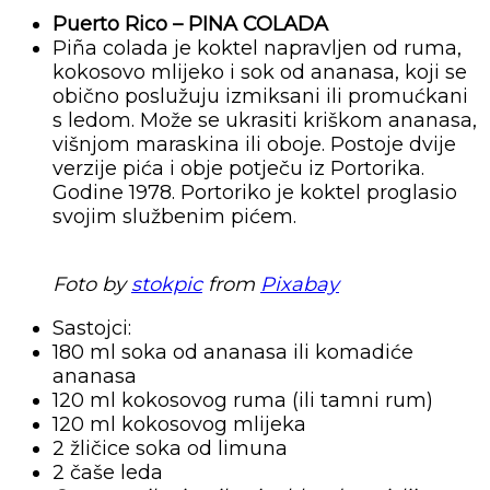
Puerto Rico – PINA COLADA
Piña colada je koktel napravljen od ruma,
kokosovo mlijeko i sok od ananasa, koji se
obično poslužuju izmiksani ili promućkani
s ledom. Može se ukrasiti kriškom ananasa,
višnjom maraskina ili oboje. Postoje dvije
verzije pića i obje potječu iz Portorika.
Godine 1978. Portoriko je koktel proglasio
svojim službenim pićem.
Foto by
stokpic
from
Pixabay
Sastojci:
180 ml soka od ananasa ili komadiće
ananasa
120 ml kokosovog ruma (ili tamni rum)
120 ml kokosovog mlijeka
2 žličice soka od limuna
2 čaše leda