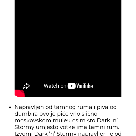
Napravljen od tamnog ruma i piva od
đumbira ovo je piće vrlo slično
moskovskom muleu osim što Dark ‘n’
Stormy umjesto votke ima tamni rum.
Izvorni Dark ‘n’ Stormy napravljen je od