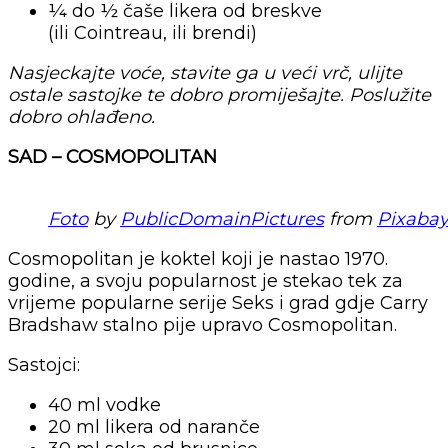
¼ do ½ čaše likera od breskve
(ili Cointreau, ili brendi)
Nasjeckajte voće, stavite ga u veći vrč, ulijte
ostale sastojke te dobro promiješajte. Poslužite
dobro ohlađeno.
SAD – COSMOPOLITAN
Foto
by
PublicDomainPictures
from
Pixaba
Cosmopolitan je koktel koji je nastao 1970.
godine, a svoju popularnost je stekao tek za
vrijeme popularne serije Seks i grad gdje Carry
Bradshaw stalno pije upravo Cosmopolitan.
Sastojci:
40 ml vodke
20 ml likera od naranče