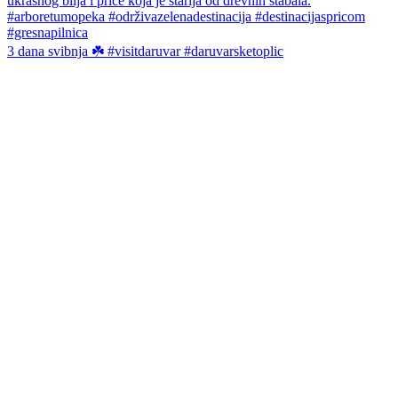
3 dana svibnja ☘️ #visitdaruvar #daruvarsketoplic