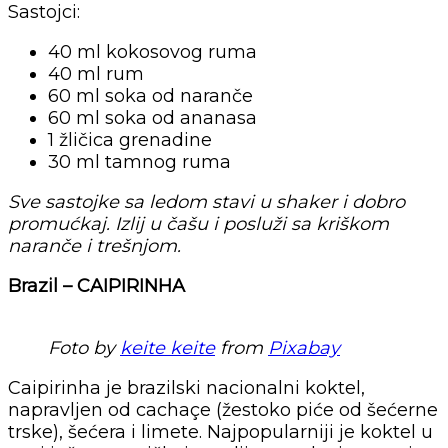
Sastojci:
40 ml kokosovog ruma
40 ml rum
60 ml soka od naranče
60 ml soka od ananasa
1 žličica grenadine
30 ml tamnog ruma
Sve sastojke sa ledom stavi u shaker i dobro
promućkaj. Izlij u čašu i posluži sa kriškom
naranče i trešnjom.
Brazil – CAIPIRINHA
Foto by
keite keite
from
Pixabay
Caipirinha je brazilski nacionalni koktel,
napravljen od cachaçe (žestoko piće od šećerne
trske), šećera i limete. Najpopularniji je koktel u