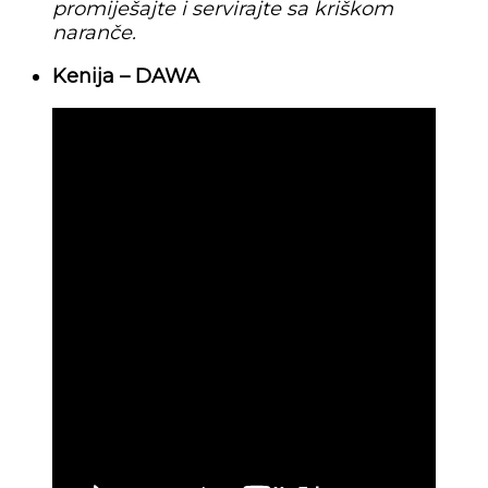
promiješajte i servirajte sa kriškom
naranče.
Kenija – DAWA