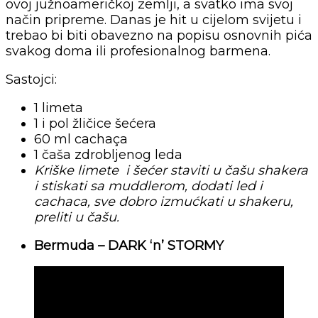
ovoj južnoameričkoj zemlji, a svatko ima svoj
način pripreme. Danas je hit u cijelom svijetu i
trebao bi biti obavezno na popisu osnovnih pića
svakog doma ili profesionalnog barmena.
Sastojci:
1 limeta
1 i pol žličice šećera
60 ml cachaça
1 čaša zdrobljenog leda
Kriške limete i šećer staviti u čašu shakera
i stiskati sa muddlerom, dodati led i
cachaca, sve dobro izmućkati u shakeru,
preliti u čašu.
Bermuda – DARK ‘n’ STORMY