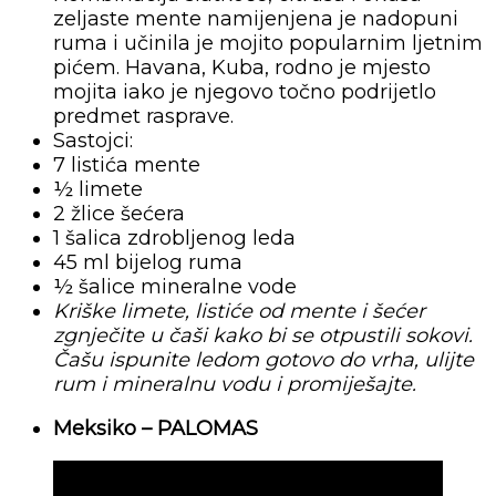
zeljaste mente namijenjena je nadopuni
ruma i učinila je mojito popularnim ljetnim
pićem. Havana, Kuba, rodno je mjesto
mojita iako je njegovo točno podrijetlo
predmet rasprave.
Sastojci:
7 listića mente
½ limete
2 žlice šećera
1 šalica zdrobljenog leda
45 ml bijelog ruma
½ šalice mineralne vode
Kriške limete, listiće od mente i šećer
zgnječite u čaši kako bi se otpustili sokovi.
Čašu ispunite ledom gotovo do vrha, ulijte
rum i mineralnu vodu i promiješajte.
Meksiko – PALOMAS