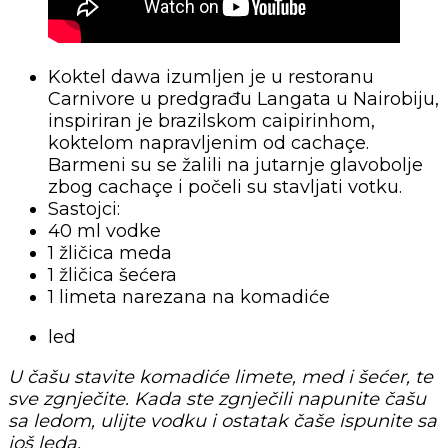
Koktel dawa izumljen je u restoranu
Carnivore u predgrađu Langata u Nairobiju,
inspiriran je brazilskom caipirinhom,
koktelom napravljenim od cachaçe.
Barmeni su se žalili na jutarnje glavobolje
zbog cachaçe i počeli su stavljati votku.
Sastojci:
40 ml vodke
1 žličica meda
1 žličica šećera
1 limeta narezana na komadiće
led
U čašu stavite komadiće limete, med i šećer, te
sve zgnječite. Kada ste zgnječili napunite čašu
sa ledom, ulijte vodku i ostatak čaše ispunite sa
još leda.