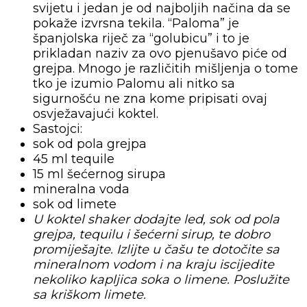
svijetu i jedan je od najboljih načina da se
pokaže izvrsna tekila. “Paloma” je
španjolska riječ za “golubicu” i to je
prikladan naziv za ovo pjenušavo piće od
grejpa. Mnogo je različitih mišljenja o tome
tko je izumio Palomu ali nitko sa
sigurnošću ne zna kome pripisati ovaj
osvježavajući koktel.
Sastojci:
sok od pola grejpa
45 ml tequile
15 ml šećernog sirupa
mineralna voda
sok od limete
U koktel shaker dodajte led, sok od pola
grejpa, tequilu i šećerni sirup, te dobro
promiješajte. Izlijte u čašu te dotočite sa
mineralnom vodom i na kraju iscijedite
nekoliko kapljica soka o limene. Poslužite
sa kriškom limete.