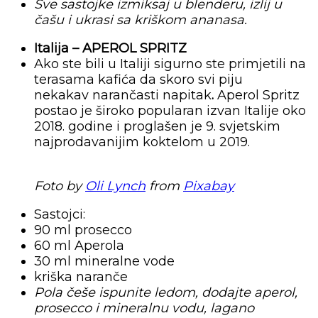
Sve sastojke izmiksaj u blenderu, izlij u
čašu i ukrasi sa kriškom ananasa.
Italija – APEROL SPRITZ
Ako ste bili u Italiji sigurno ste primjetili na
terasama kafića da skoro svi piju
nekakav narančasti napitak
.
Aperol Spritz
postao je široko popularan izvan Italije oko
2018. godine i proglašen je 9. svjetskim
najprodavanijim koktelom u 2019.
Foto by
Oli Lynch
from
Pixabay
Sastojci:
90 ml prosecco
60 ml Aperola
30 ml mineralne vode
kriška naranče
Pola češe ispunite ledom, dodajte aperol,
prosecco i mineralnu vodu, lagano