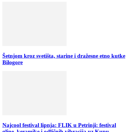
Šetnjom kroz svetišta, starine i dražesne etno kutke
Bilogore
Najcool festival lipnja: FLIK u Petrinji: festival
gline, keramike i odličnih vibracija uz Kupu