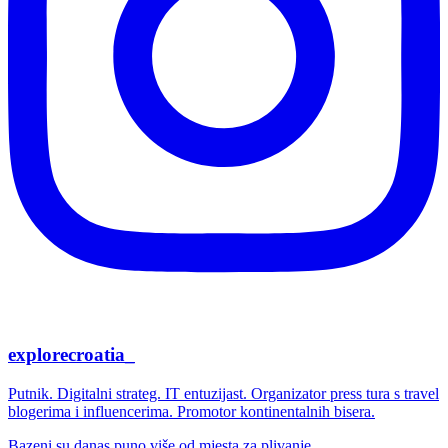
explorecroatia_
Putnik. Digitalni strateg. IT entuzijast. Organizator press tura s travel
blogerima i influencerima. Promotor kontinentalnih bisera.
Bazeni su danas puno više od mjesta za plivanje.