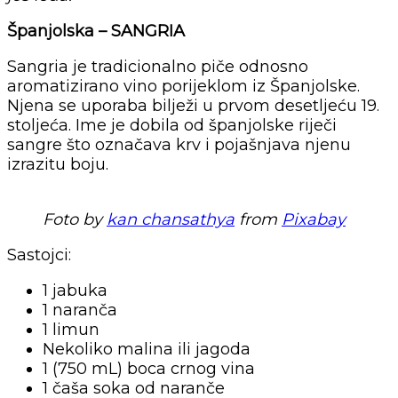
Španjolska – SANGRIA
Sangria je tradicionalno piče odnosno
aromatizirano vino porijeklom iz Španjolske.
Njena se uporaba bilježi u prvom desetljeću 19.
stoljeća. Ime je dobila od španjolske riječi
sangre što označava krv i pojašnjava njenu
izrazitu boju.
Foto by
kan chansathya
from
Pixabay
Sastojci:
1 jabuka
1 naranča
1 limun
Nekoliko malina ili jagoda
1 (750 mL) boca crnog vina
1 čaša soka od naranče