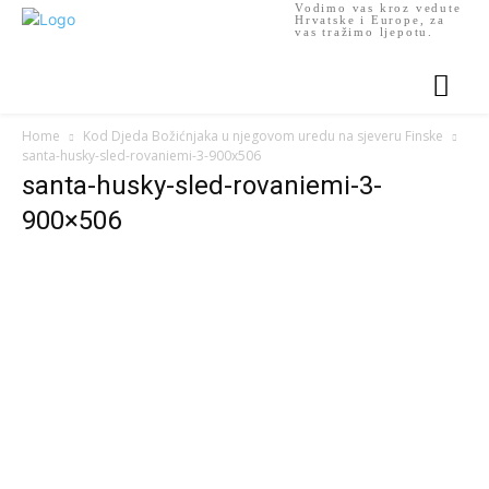
Vodimo vas kroz vedute
Hrvatske i Europe, za
vas tražimo ljepotu.
Home
Kod Djeda Božićnjaka u njegovom uredu na sjeveru Finske
santa-husky-sled-rovaniemi-3-900x506
santa-husky-sled-rovaniemi-3-
900×506