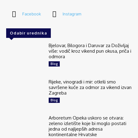
Facebook
Instagram
Odabir urednika
Bjelovar, Bilogora i Daruvar za Doživljaj
više: vodič kroz vikend pun okusa, priča i
odmora
Blog
Rijeke, vinogradi i mir: otkrili smo
savršene kuće za odmor za vikend izvan
Zagreba
Blog
Arboretum Opeka uskoro se otvara:
zeleno izletište koje bi moglo postati
jedna od najljepših adresa
kontinentalne Hrvatske