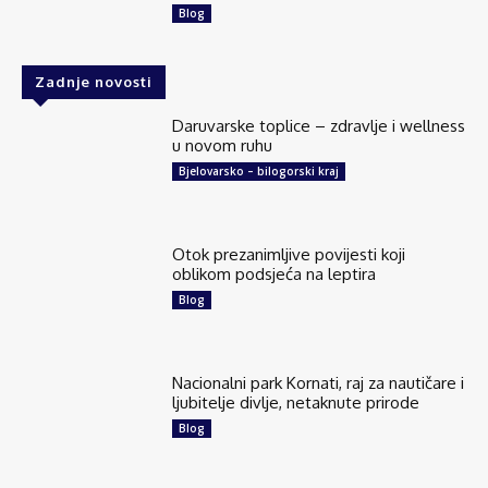
Blog
Zadnje novosti
Daruvarske toplice – zdravlje i wellness
u novom ruhu
Bjelovarsko – bilogorski kraj
Otok prezanimljive povijesti koji
oblikom podsjeća na leptira
Blog
Nacionalni park Kornati, raj za nautičare i
ljubitelje divlje, netaknute prirode
Blog