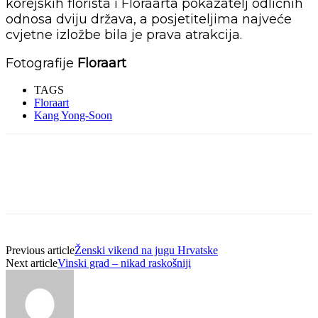
korejskih florista i Floraarta pokazatelj odličnih
odnosa dviju država, a posjetiteljima najveće
cvjetne izložbe bila je prava atrakcija.
Fotografije
Floraart
TAGS
Floraart
Kang Yong-Soon
Previous article
Ženski vikend na jugu Hrvatske
Next article
Vinski grad – nikad raskošniji