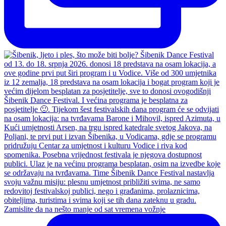
Zamislite da na nešto manje od sat vremena vožnje