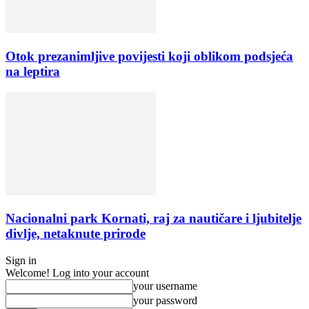
Otok prezanimljive povijesti koji oblikom podsjeća
na leptira
Nacionalni park Kornati, raj za nautičare i ljubitelje
divlje, netaknute prirode
Sign in
Welcome! Log into your account
your username
your password