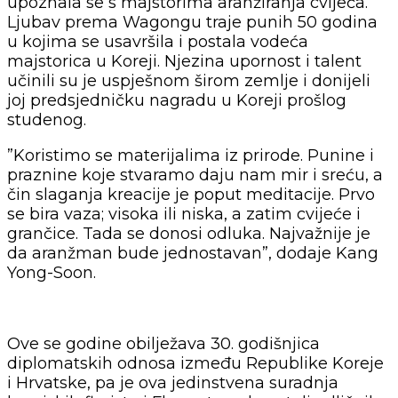
upoznala se s majstorima aranžiranja cvijeća.
Ljubav prema Wagongu traje punih 50 godina
u kojima se usavršila i postala vodeća
majstorica u Koreji. Njezina upornost i talent
učinili su je uspješnom širom zemlje i donijeli
joj predsjedničku nagradu u Koreji prošlog
studenog.
”Koristimo se materijalima iz prirode. Punine i
praznine koje stvaramo daju nam mir i sreću, a
čin slaganja kreacije je poput meditacije. Prvo
se bira vaza; visoka ili niska, a zatim cvijeće i
grančice. Tada se donosi odluka. Najvažnije je
da aranžman bude jednostavan”, dodaje Kang
Yong-Soon.
Ove se godine obilježava 30. godišnjica
diplomatskih odnosa između Republike Koreje
i Hrvatske, pa je ova jedinstvena suradnja