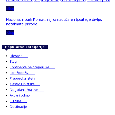
Blog
Nacionalni park Kornati, raj za nautičare i ljubitelje divlje,
netaknute prirode
Blog
Popularne kategorije
Lifestyle
937
Blog
750
Kontinentalne preporuke
482
Istraži/doživi
482
Preporuka izleta
349
Gastro Hrvatska
337
Događanja/najave
327
Aktivni odmor
303
Kultura
228
Destinacije
220