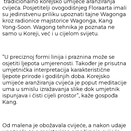
tradicionalno korejsko umijeće aranžiranja
cvijeća. Posjetitelji ovogodišnjeg Floraarta imali
su jedinstvenu priliku upoznati tajne Wagonga
kroz radionice majstorice Wagonga, Kang
Yong-Soon. Wagong tehnika je poznata ne
samo u Koreji, već i u cijelom svijetu.
”U preciznoj formi linija i praznina može se
osjetiti ljepota umjerenosti. Također je prisutna
umjetnička interpretacija karakteristične
ljepote prirode i godišnjih doba. Korejsko
umijeće aranžiranja cvijeća je poput meditacije
uma u smislu izražavanja slike dok umjetnik
ispunjava i čisti cijeli prostor”, kaže gospođa
Kang.
Od malena je obožavala cvijeće, a nakon udaje