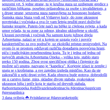
3 dana svibnja ☘️ #visitdaruvar #daruvarsketoplic