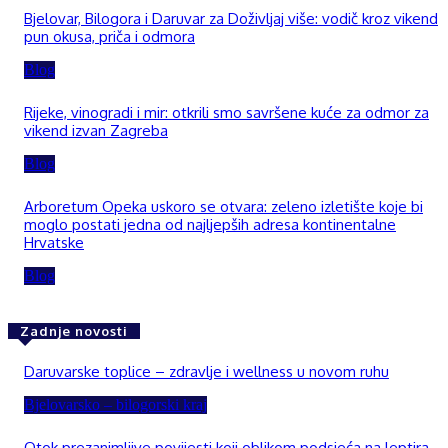
Bjelovar, Bilogora i Daruvar za Doživljaj više: vodič kroz vikend
pun okusa, priča i odmora
Blog
Rijeke, vinogradi i mir: otkrili smo savršene kuće za odmor za
vikend izvan Zagreba
Blog
Arboretum Opeka uskoro se otvara: zeleno izletište koje bi
moglo postati jedna od najljepših adresa kontinentalne
Hrvatske
Blog
Zadnje novosti
Daruvarske toplice – zdravlje i wellness u novom ruhu
Bjelovarsko – bilogorski kraj
Otok prezanimljive povijesti koji oblikom podsjeća na leptira