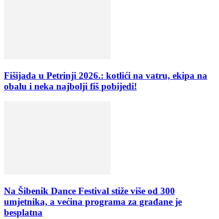
Fišijada u Petrinji 2026.: kotlići na vatru, ekipa na
obalu i neka najbolji fiš pobijedi!
Na Šibenik Dance Festival stiže više od 300
umjetnika, a većina programa za građane je
besplatna