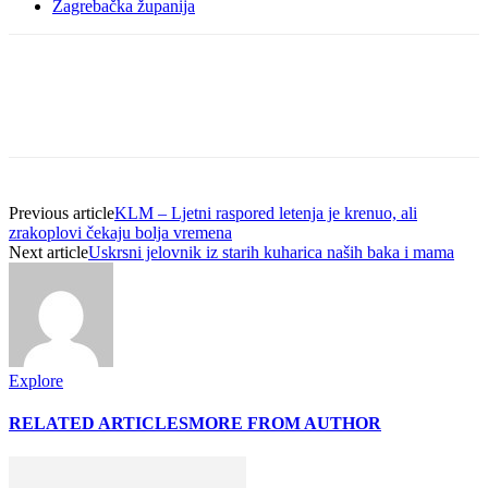
Zagrebačka županija
Previous article
KLM – Ljetni raspored letenja je krenuo, ali
zrakoplovi čekaju bolja vremena
Next article
Uskrsni jelovnik iz starih kuharica naših baka i mama
Explore
RELATED ARTICLES
MORE FROM AUTHOR