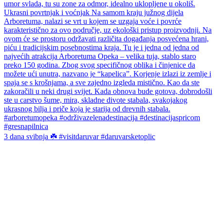
3 dana svibnja ☘️ #visitdaruvar #daruvarsketoplic