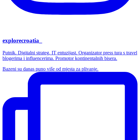
explorecroatia_
Putnik. Digitalni strateg. IT entuzijast. Organizator press tura s travel
blogerima i influencerima. Promotor kontinentalnih bisera.
Bazeni su danas puno više od mjesta za plivanje.