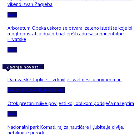
vikend izvan Zagreba
Blog
Arboretum Opeka uskoro se otvara: zeleno izletište koje bi
moglo postati jedna od najljepših adresa kontinentalne
Hrvatske
Blog
Zadnje novosti
Daruvarske toplice – zdravlje i wellness u novom ruhu
Bjelovarsko – bilogorski kraj
Otok prezanimljive povijesti koji oblikom podsjeća na leptira
Blog
Nacionalni park Kornati, raj za nautičare i ljubitelje divlje,
netaknute prirode