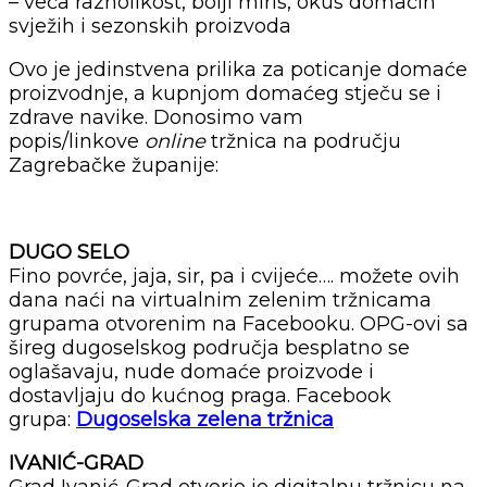
– veća raznolikost, bolji miris, okus domaćih
svježih i sezonskih proizvoda
Ovo je jedinstvena prilika za poticanje domaće
proizvodnje, a kupnjom domaćeg stječu se i
zdrave navike. Donosimo vam
popis/linkove
online
tržnica na području
Zagrebačke županije:
DUGO SELO
Fino povrće, jaja, sir, pa i cvijeće…. možete ovih
dana naći na virtualnim zelenim tržnicama
grupama otvorenim na Facebooku. OPG-ovi sa
šireg dugoselskog područja besplatno se
oglašavaju, nude domaće proizvode i
dostavljaju do kućnog praga. Facebook
grupa:
Dugoselska zelena tržnica
IVANIĆ-GRAD
Grad Ivanić-Grad otvorio je digitalnu tržnicu na