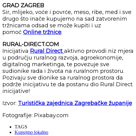
GRAD ZAGREB
Sir, mlijeko, voće i povrće, meso, ribe, med i sve
drugo što inače kupujemo na sad zatvorenim
tržnicama odsad se može kupiti i uz
pomoć
Online tržnice
.
RURAL-DIRECT.COM
Inicijativa
Rural Direct
aktivno provodi niz mjera
u području ruralnog razvoja, agroekonomije,
digitalnog marketinga, te povezuje sve
sudionike rada i života na ruralnom prostoru.
Pozivaju sve dionike sa ruralnog prostora da
podrže inicijativu te da postanu dio Rural Direct
inicijative!
Izvor:
Turistička zajednica Zagrebačke županije
Fotografije: Pixabay.com
TAGS
Kupujmo lokalno