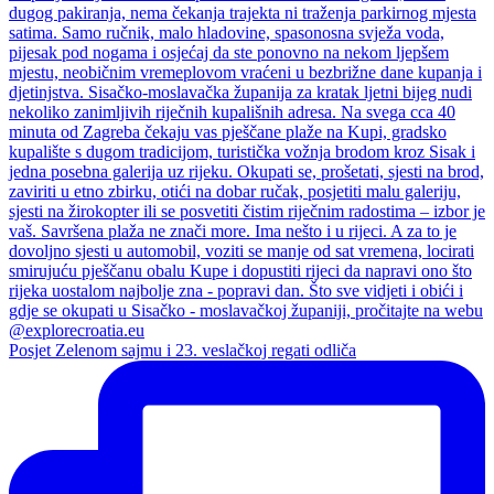
Posjet Zelenom sajmu i 23. veslačkoj regati odliča