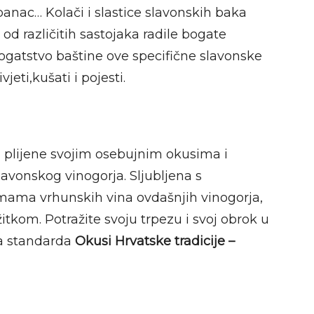
 čobanac… Kolači i slastice slavonskih baka
od različitih sastojaka radile bogate
bogatstvo baštine ove specifične slavonske
jeti,kušati i pojesti.
ja plijene svojim osebujnim okusima i
lavonskog vinogorja. Sljubljena s
mama vrhunskih vina ovdašnjih vinogorja,
itkom. Potražite svoju trpezu i svoj obrok u
ma standarda
Okusi Hrvatske tradicije –