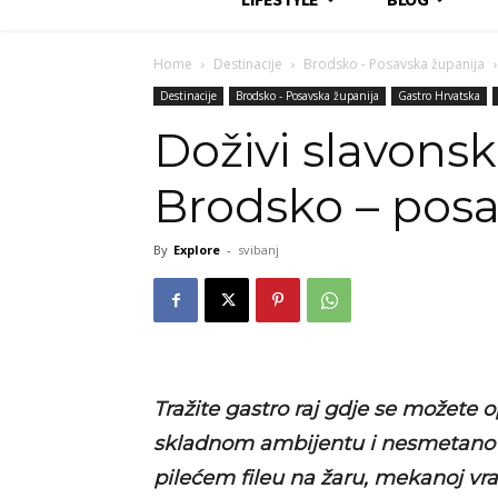
Home
Destinacije
Brodsko - Posavska županija
Destinacije
Brodsko - Posavska županija
Gastro Hrvatska
Doživi slavonsk
Brodsko – pos
By
Explore
-
svibanj
Tražite gastro raj gdje se možete
skladnom ambijentu i nesmetano u
pilećem fileu na žaru, mekanoj vrati