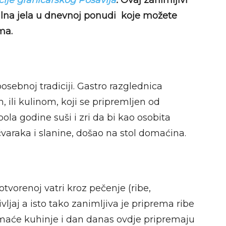
cije graničarskog Posavlja
.
Ovaj zanimljivi
kalna jela u dnevnoj ponudi koje možete
ma.
posebnoj tradiciji. Gastro razglednica
 ili kulinom, koji se pripremljen od
ola godine suši i zri da bi kao osobita
 čvaraka i slanine, došao na stol domaćina.
tvorenoj vatri kroz pečenje (ribe,
ljaj a isto tako zanimljiva je priprema ribe
maće kuhinje i dan danas ovdje pripremaju