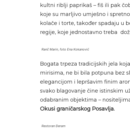
kultni riblji paprikaš – fiš ili pak
koje su marljivo umješno i spretno 
kolače i torte, također spadaju u 
regije, koje jednostavno treba doživ
Ranč Marin, foto Ena Kokanović
Bogata trpeza tradicijskih jela ko
mirisima, ne bi bila potpuna bez s
elegancijom i lepršavim finim aro
svako blagovanje čine istinskim už
odabranim objektima – nositelji
Okusi graničarskog Posavlja.
Restoran Đeram