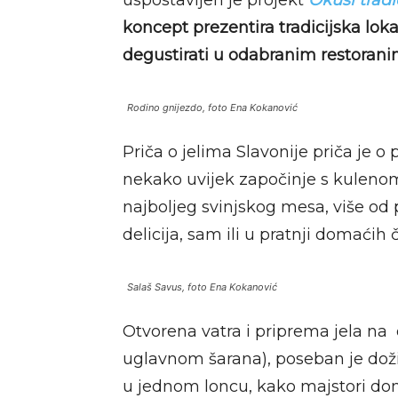
uspostavljen je projekt
Okusi tradi
koncept prezentira tradicijska lo
degustirati u odabranim restorani
Rodino gnijezdo, foto Ena Kokanović
Priča o jelima Slavonije priča je o 
nekako uvijek započinje s kulenom,
najboljeg svinjskog mesa, više od p
delicija, sam ili u pratnji domaćih
Salaš Savus, foto Ena Kokanović
Otvorena vatra i priprema jela na o
uglavnom šarana), poseban je doživ
u jednom loncu, kako majstori do