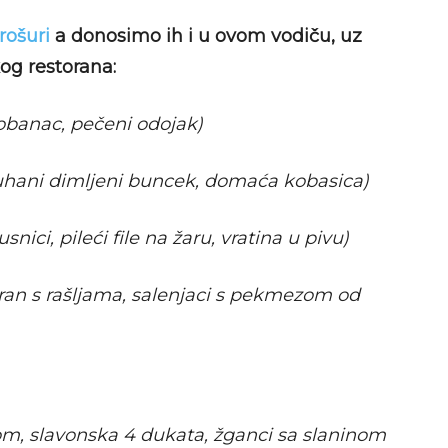
rošuri
a donosimo ih i u ovom vodiču, uz
kog restorana:
obanac, pečeni odojak)
kuhani dimljeni buncek, domaća kobasica)
nici, pileći file na žaru, vratina u pivu)
aran s rašljama, salenjaci s pekmezom od
om, slavonska 4 dukata, žganci sa slaninom