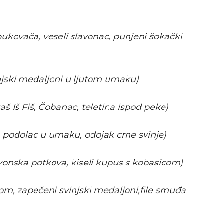
ukovača, veseli slavonac, punjeni šokački
injski medaljoni u ljutom umaku)
aš Iš Fiš, Čobanac, teletina ispod peke)
, podolac u umaku, odojak crne svinje)
avonska potkova, kiseli kupus s kobasicom)
irom, zapečeni svinjski medaljoni,file smuđa