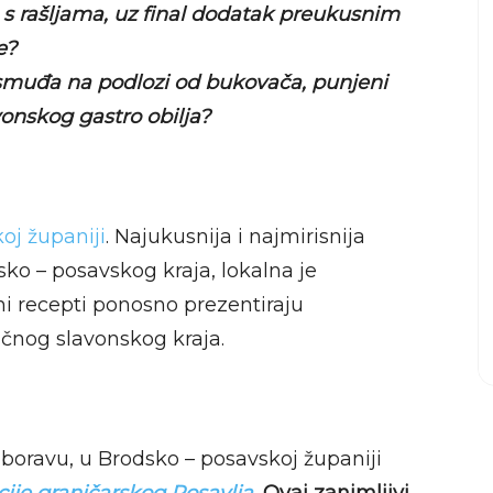
na s rašljama, uz final dodatak preukusnim
e?
pa smuđa na podlozi od bukovača, punjeni
vonskog gastro obilja?
oj županiji
. Najukusnija i najmirisnija
ko – posavskog kraja, lokalna je
eni recepti ponosno prezentiraju
fičnog slavonskog kraja.
aboravu, u Brodsko – posavskoj županiji