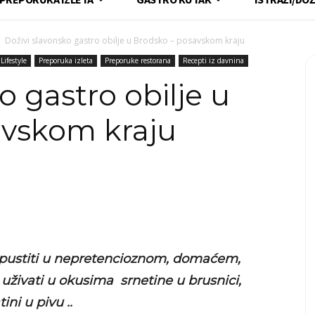
Doživi slavonsko gastro obilje u Brodsko – posavskom kraju
Lifestyle
Preporuka izleta
Preporuke restorana
Recepti iz davnina
o gastro obilje u
avskom kraju
 opustiti u nepretencioznom, domaćem,
živati u okusima srnetine u brusnici,
ni u pivu ..