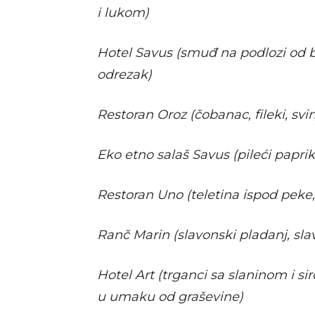
i lukom)
Hotel Savus (smuđ na podlozi od b
odrezak)
Restoran Oroz (čobanac, fileki, sv
Eko etno salaš Savus (pileći paprik
Restoran Uno (teletina ispod peke
Ranč Marin (slavonski pladanj, sl
Hotel Art (trganci sa slaninom i s
u umaku od graševine)