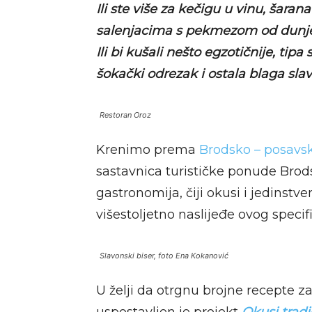
Ili ste više za kečigu u vinu, šara
salenjacima s pekmezom od dunj
Ili bi kušali nešto egzotičnije, ti
šokački odrezak i ostala blaga sla
Restoran Oroz
Krenimo prema
Brodsko – posavsk
sastavnica turističke ponude Brods
gastronomija, čiji okusi i jedinstv
višestoljetno naslijeđe ovog speci
Slavonski biser, foto Ena Kokanović
U želji da otrgnu brojne recepte z