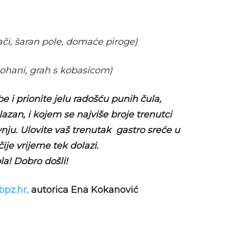
ači, šaran pole, domaće piroge)
ohani, grah s kobasicom)
be i prionite jelu radošću punih čula,
olazan, i kojem se najviše broje trenutci
ju. Ulovite vaš trenutak gastro sreće u
ije vrijeme tek dolazi.
a! Dobro došli!
pz.hr,
autorica Ena Kokanović