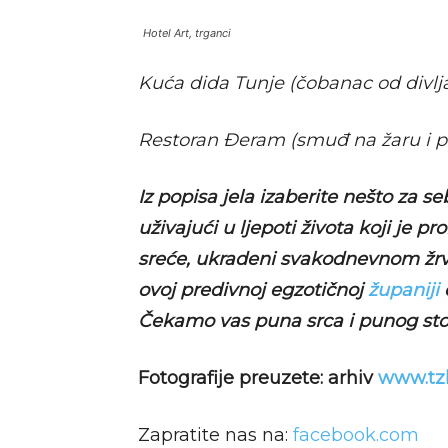
Hotel Art, trganci
Kuća dida Tunje (čobanac od divlj
Restoran Đeram (smuđ na žaru i p
Iz popisa jela izaberite nešto za se
uživajući u ljepoti života koji je pr
sreće, ukradeni svakodnevnom žrvn
ovoj predivnoj egzotičnoj
županiji
č
Čekamo vas puna srca i punog stol
Fotografije preuzete: arhiv
www.tzb
Zapratite nas na:
facebook.com