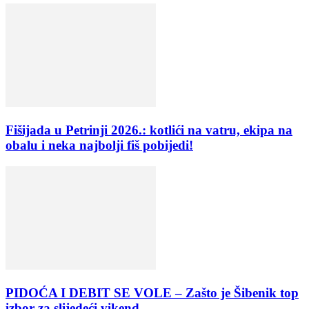
Fišijada u Petrinji 2026.: kotlići na vatru, ekipa na
obalu i neka najbolji fiš pobijedi!
PIDOĆA I DEBIT SE VOLE – Zašto je Šibenik top
izbor za slijedeći vikend