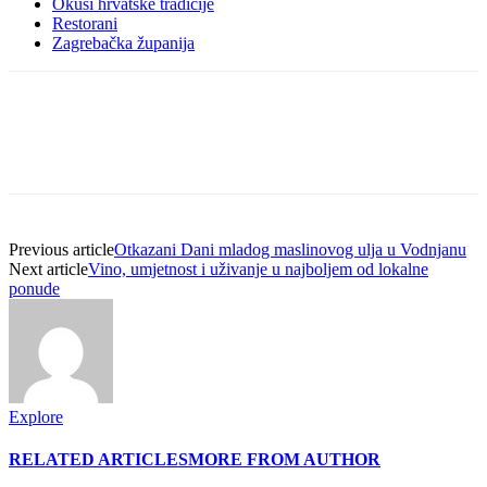
Okusi hrvatske tradicije
Restorani
Zagrebačka županija
Previous article
Otkazani Dani mladog maslinovog ulja u Vodnjanu
Next article
Vino, umjetnost i uživanje u najboljem od lokalne
ponude
Explore
RELATED ARTICLES
MORE FROM AUTHOR