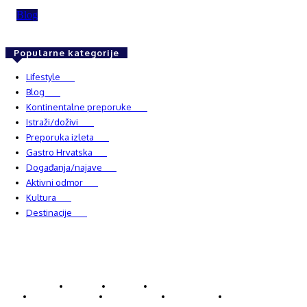
Blog
Popularne kategorije
Lifestyle
937
Blog
750
Kontinentalne preporuke
482
Istraži/doživi
482
Preporuka izleta
349
Gastro Hrvatska
337
Događanja/najave
327
Aktivni odmor
303
Kultura
228
Destinacije
220
© Explorecroatia
O nama
Kontakt
ExploreCroatia suradnici
Uvjeti korištenja
Oglašavanje
Impressum
Zaštita privatnosti