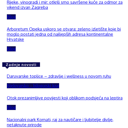
Rijeke, vinogradi i mir: otkrili smo savršene kuće za odmor za
vikend izvan Zagreba
Blog
Arboretum Opeka uskoro se otvara: zeleno izletište koje bi
moglo postati jedna od najljepših adresa kontinentalne
Hrvatske
Blog
Zadnje novosti
Daruvarske toplice – zdravlje i wellness u novom ruhu
Bjelovarsko – bilogorski kraj
Otok prezanimljive povijesti koji oblikom podsjeća na leptira
Blog
Nacionalni park Kornati, raj za nautičare i ljubitelje divlje,
netaknute prirode