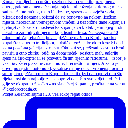
Posjet Zelenom sajmu i 23. veslačkoj regati odliča