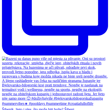
Šibenik, ljeto i ples, što može biti bolje? Šibeni