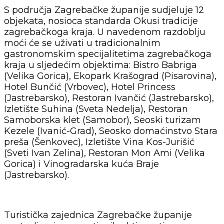
S područja Zagrebačke županije sudjeluje 12
objekata, nosioca standarda Okusi tradicije
zagrebačkoga kraja. U navedenom razdoblju
moći će se uživati u tradicionalnim
gastronomskim specijalitetima zagrebačkoga
kraja u sljedećim objektima: Bistro Babriga
(Velika Gorica), Ekopark Krašograd (Pisarovina),
Hotel Bunčić (Vrbovec), Hotel Princess
(Jastrebarsko), Restoran Ivančić (Jastrebarsko),
Izletište Suhina (Sveta Nedelja), Restoran
Samoborska klet (Samobor), Seoski turizam
Kezele (Ivanić-Grad), Seosko domaćinstvo Stara
preša (Šenkovec), Izletište Vina Kos-Jurišić
(Sveti Ivan Zelina), Restoran Mon Ami (Velika
Gorica) i Vinogradarska kuća Braje
(Jastrebarsko).
Turistička zajednica Zagrebačke županije