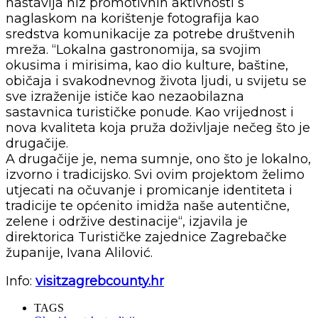
nastavlja niz promotivnih aktivnosti s
naglaskom na korištenje fotografija kao
sredstva komunikacije za potrebe društvenih
mreža. “Lokalna gastronomija, sa svojim
okusima i mirisima, kao dio kulture, baštine,
običaja i svakodnevnog života ljudi, u svijetu se
sve izraženije ističe kao nezaobilazna
sastavnica turističke ponude. Kao vrijednost i
nova kvaliteta koja pruža doživljaje nečeg što je
drugačije.
A drugačije je, nema sumnje, ono što je lokalno,
izvorno i tradicijsko. Svi ovim projektom želimo
utjecati na očuvanje i promicanje identiteta i
tradicije te općenito imidža naše autentične,
zelene i održive destinacije“, izjavila je
direktorica Turističke zajednice Zagrebačke
županije, Ivana Alilović.
Info:
visitzagrebcounty.hr
TAGS