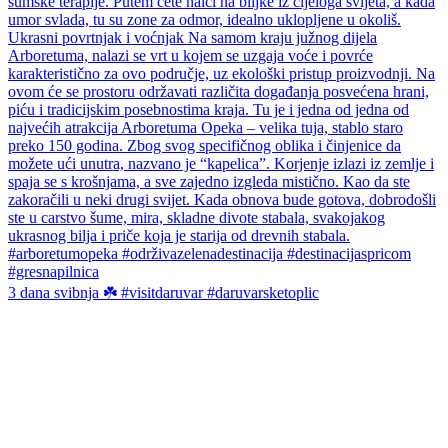
3 dana svibnja ☘️ #visitdaruvar #daruvarsketoplic