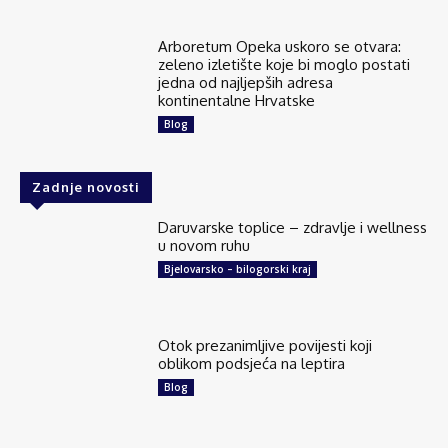
Arboretum Opeka uskoro se otvara:
zeleno izletište koje bi moglo postati
jedna od najljepših adresa
kontinentalne Hrvatske
Blog
Zadnje novosti
Daruvarske toplice – zdravlje i wellness
u novom ruhu
Bjelovarsko – bilogorski kraj
Otok prezanimljive povijesti koji
oblikom podsjeća na leptira
Blog