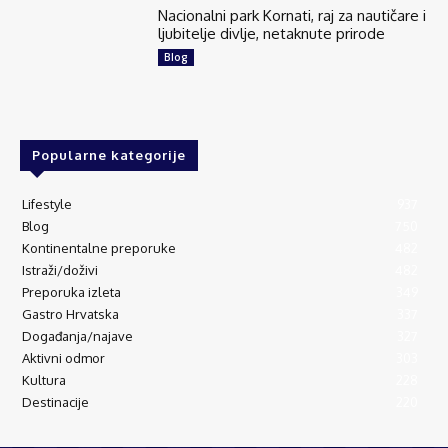
Nacionalni park Kornati, raj za nautičare i
ljubitelje divlje, netaknute prirode
Blog
Popularne kategorije
Lifestyle
937
Blog
750
Kontinentalne preporuke
482
Istraži/doživi
482
Preporuka izleta
349
Gastro Hrvatska
337
Događanja/najave
327
Aktivni odmor
303
Kultura
228
Destinacije
220