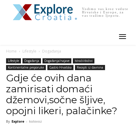
Vodimo vas kroz vedute
Hrvatske i Europe, za
vas tražimo ljepotu.
Home
Lifestyle
Događanja
Lifestyle
Događanja
Događanja/najave
Istraži/doživi
Kontinentalne preporuke
Gastro Hrvatska
Recepti iz davnina
Gdje će ovih dana
zamirisati domaći
džemovi,sočne šljive,
opojni likeri, palačinke?
By
Explore
-
kolovoz