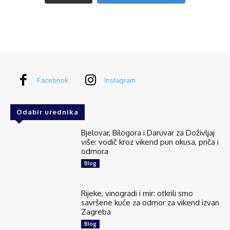
Facebook
Instagram
Odabir urednika
Bjelovar, Bilogora i Daruvar za Doživljaj
više: vodič kroz vikend pun okusa, priča i
odmora
Blog
Rijeke, vinogradi i mir: otkrili smo
savršene kuće za odmor za vikend izvan
Zagreba
Blog