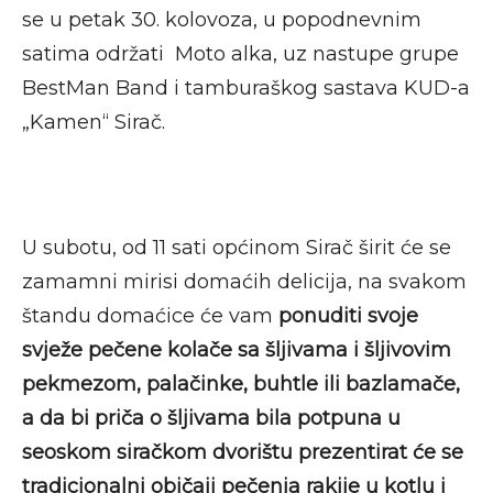
se u petak 30. kolovoza, u popodnevnim
satima održati Moto alka, uz nastupe grupe
BestMan Band i tamburaškog sastava KUD-a
„Kamen“ Sirač.
U subotu, od 11 sati općinom Sirač širit će se
zamamni mirisi domaćih delicija, na svakom
štandu domaćice će vam
ponuditi svoje
svježe pečene kolače sa šljivama i šljivovim
pekmezom, palačinke, buhtle ili bazlamače,
a da bi priča o šljivama bila potpuna u
seoskom siračkom dvorištu prezentirat će se
tradicionalni običaji pečenja rakije u kotlu i