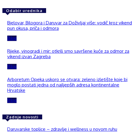
Odabir urednika
Bjelovar, Bilogora i Daruvar za Doživljaj više: vodič kroz vikend
pun okusa, priča i odmora
Blog
Rijeke, vinogradi i mir: otkrili smo savršene kuće za odmor za
vikend izvan Zagreba
Blog
Arboretum Opeka uskoro se otvara: zeleno izletište koje bi
moglo postati jedna od najljepših adresa kontinentalne
Hrvatske
Blog
Zadnje novosti
Daruvarske toplice – zdravlje i wellness u novom ruhu