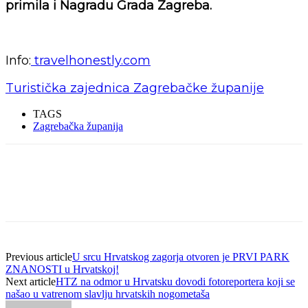
primila i Nagradu Grada Zagreba.
Info:
travelhonestly.com
Turistička zajednica Zagrebačke županije
TAGS
Zagrebačka županija
Previous article
U srcu Hrvatskog zagorja otvoren je PRVI PARK
ZNANOSTI u Hrvatskoj!
Next article
HTZ na odmor u Hrvatsku dovodi fotoreportera koji se
našao u vatrenom slavlju hrvatskih nogometaša