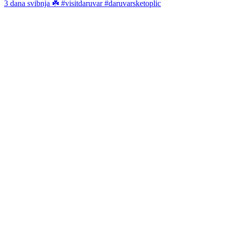
3 dana svibnja ☘️ #visitdaruvar #daruvarsketoplic