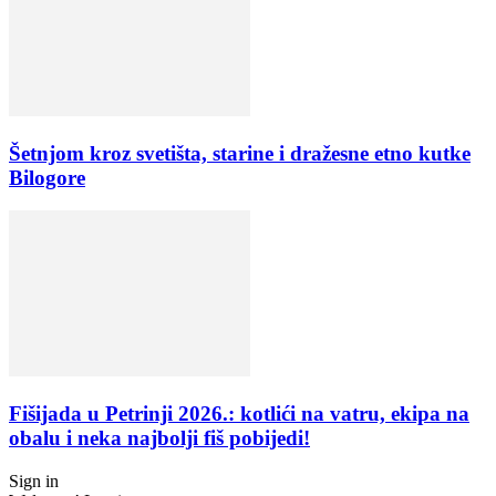
Šetnjom kroz svetišta, starine i dražesne etno kutke
Bilogore
Fišijada u Petrinji 2026.: kotlići na vatru, ekipa na
obalu i neka najbolji fiš pobijedi!
Sign in