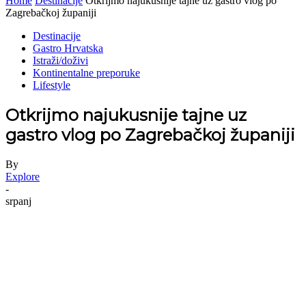
Home
Destinacije
Otkrijmo najukusnije tajne uz gastro vlog po
Zagrebačkoj županiji
Destinacije
Gastro Hrvatska
Istraži/doživi
Kontinentalne preporuke
Lifestyle
Otkrijmo najukusnije tajne uz
gastro vlog po Zagrebačkoj županiji
By
Explore
-
srpanj