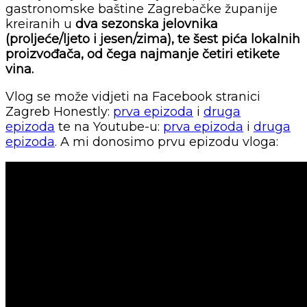
gastronomske baštine Zagrebačke županije
kreiranih u
dva sezonska jelovnika
(proljeće/ljeto i jesen/zima), te šest pića lokalnih
proizvođača, od čega najmanje četiri etikete
vina.
Vlog se može vidjeti na Facebook stranici
Zagreb Honestly:
prva epizoda
i
druga
epizoda
te na Youtube-u:
prva epizoda
i
druga
epizoda
. A mi donosimo prvu epizodu vloga: