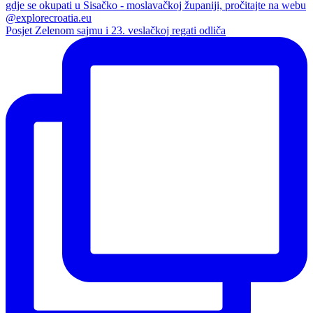
Posjet Zelenom sajmu i 23. veslačkoj regati odliča