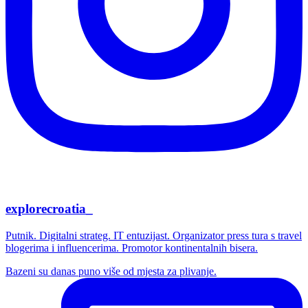
explorecroatia_
Putnik. Digitalni strateg. IT entuzijast. Organizator press tura s travel
blogerima i influencerima. Promotor kontinentalnih bisera.
Bazeni su danas puno više od mjesta za plivanje.