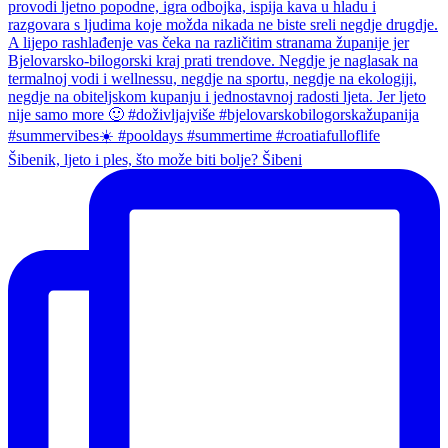
Šibenik, ljeto i ples, što može biti bolje? Šibeni