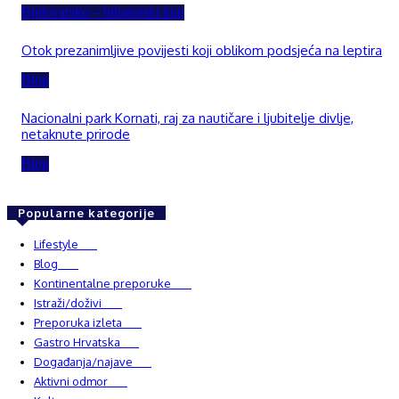
Bjelovarsko – bilogorski kraj
Otok prezanimljive povijesti koji oblikom podsjeća na leptira
Blog
Nacionalni park Kornati, raj za nautičare i ljubitelje divlje,
netaknute prirode
Blog
Popularne kategorije
Lifestyle
937
Blog
750
Kontinentalne preporuke
482
Istraži/doživi
482
Preporuka izleta
349
Gastro Hrvatska
337
Događanja/najave
327
Aktivni odmor
303