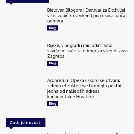
Bjelovar, Bilogora i Daruvar za Doživljaj
više: vodič kroz vikend pun okusa, priča i
odmora
Blog
Rijeke, vinogradi i mir: otkrili smo
savršene kuće za odmor za vikend izvan
Zagreba
Blog
Arboretum Opeka uskoro se otvara:
zeleno izletište koje bi moglo postati
jedna od najljepših adresa
kontinentalne Hrvatske
Blog
Zadnje novosti