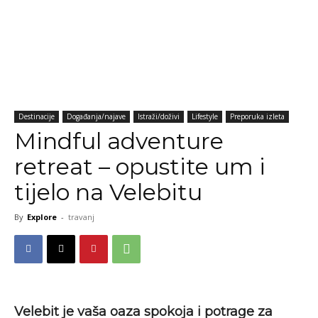
Destinacije
Događanja/najave
Istraži/doživi
Lifestyle
Preporuka izleta
Mindful adventure
retreat – opustite um i
tijelo na Velebitu
By
Explore
-
travanj
Velebit je vaša oaza spokoja i potrage za