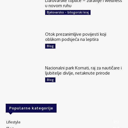
Daruvarske toplice – zdravlje i wellness
u novom ruhu
Bjelovarsko – bilogorski kraj
Otok prezanimljive povijesti koji
oblikom podsjeća na leptira
Blog
Nacionalni park Kornati, raj za nautičare i
ljubitelje divlje, netaknute prirode
Blog
Popularne kategorije
Lifestyle
937