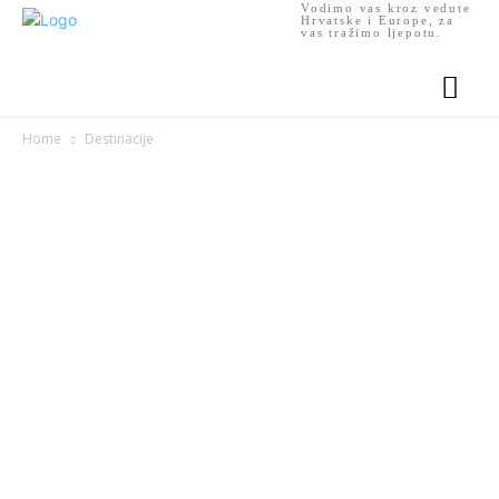
Vodimo vas kroz vedute
Hrvatske i Europe, za
vas tražimo ljepotu.
Home
Destinacije