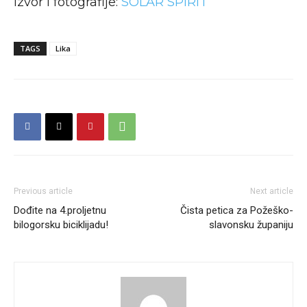
Izvor i fotografije:
SOLAR SPIRIT
TAGS
Lika
Previous article
Next article
Dođite na 4.proljetnu
Čista petica za Požeško-
bilogorsku biciklijadu!
slavonsku županiju