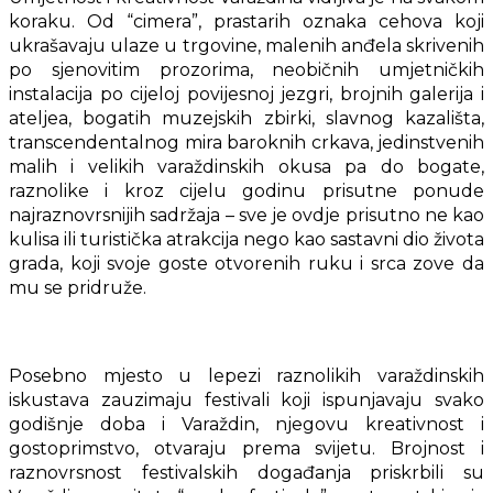
koraku. Od “cimera”, prastarih oznaka cehova koji
ukrašavaju ulaze u trgovine, malenih anđela skrivenih
po sjenovitim prozorima, neobičnih umjetničkih
instalacija po cijeloj povijesnoj jezgri, brojnih galerija i
ateljea, bogatih muzejskih zbirki, slavnog kazališta,
transcendentalnog mira baroknih crkava, jedinstvenih
malih i velikih varaždinskih okusa pa do bogate,
raznolike i kroz cijelu godinu prisutne ponude
najraznovrsnijih sadržaja – sve je ovdje prisutno ne kao
kulisa ili turistička atrakcija nego kao sastavni dio života
grada, koji svoje goste otvorenih ruku i srca zove da
mu se pridruže.
Posebno mjesto u lepezi raznolikih varaždinskih
iskustava zauzimaju festivali koji ispunjavaju svako
godišnje doba i Varaždin, njegovu kreativnost i
gostoprimstvo, otvaraju prema svijetu. Brojnost i
raznovrsnost festivalskih događanja priskrbili su