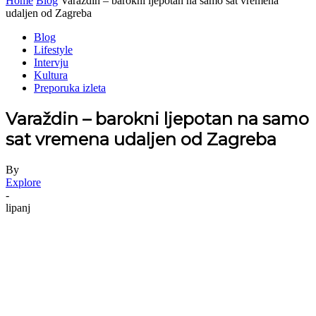
Home
Blog
Varaždin – barokni ljepotan na samo sat vremena
udaljen od Zagreba
Blog
Lifestyle
Intervju
Kultura
Preporuka izleta
Varaždin – barokni ljepotan na samo
sat vremena udaljen od Zagreba
By
Explore
-
lipanj