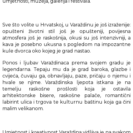
umjetnosti, muzeja, galerija i festivala.
Sve što volite u Hrvatskoj, u Varaždinu je još izraženije:
opušteni životni stil još je opušteniji, povijesna
atmosfera još je raskošnija, okusi su još intenzivniji, a
kava je posebno ukusna s pogledom na impozantne
kule dvorca oko kojeg je grad nastao.
Ponos i ljubav Varaždinaca prema svojem gradu je
legendarna. Tepaju mu da je grad baroka, glazbe i
cvijeća, čuvaju ga, obnavljaju, paze, pričaju o njemu i
hvale se njime. Varaždinska ljepota istkana je na
temelju raskošne prošlosti koja je ostavila
arhitektonske bisere, raskošne palače, romantični
labirint ulica i trgova te kulturnu baštinu koja ga čini
malim velikanom.
Umjetnost i kreativnost Varaždina vidljiva je na svakom