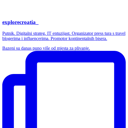
explorecroatia_
Putnik. Digitalni strateg. IT entuzijast. Organizator press tura s travel
blogerima i influencerima. Promotor kontinentalnih bisera.
Bazeni su danas puno više od mjesta za plivanje.