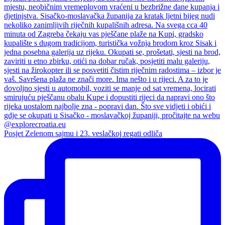
Posjet Zelenom sajmu i 23. veslačkoj regati odliča