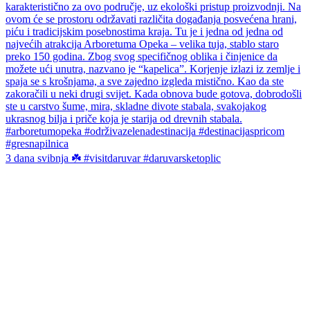
3 dana svibnja ☘️ #visitdaruvar #daruvarsketoplic