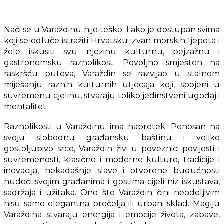
Naći se u Varaždinu nije teško. Lako je dostupan svima
koji se odluče istražiti Hrvatsku izvan morskih ljepota i
žele iskusiti svu njezinu kulturnu, pejzažnu i
gastronomsku raznolikost. Povoljno smješten na
raskršću puteva, Varaždin se razvijao u stalnom
miješanju raznih kulturnih utjecaja koji, spojeni u
suvremenu cjelinu, stvaraju toliko jedinstveni ugođaj i
mentalitet.
Raznolikosti u Varaždinu ima napretek. Ponosan na
svoju slobodnu građansku baštinu i veliko
gostoljubivo srce, Varaždin živi u poveznici povijesti i
suvremenosti, klasične i moderne kulture, tradicije i
inovacija, nekadašnje slave i otvorene budućnosti
nudeći svojim građanima i gostima cijeli niz iskustava,
sadržaja i užitaka. Ono što Varaždin čini neodoljivim
nisu samo elegantna pročelja ili urbani sklad. Magiju
Varaždina stvaraju energija i emocije života, zabave,