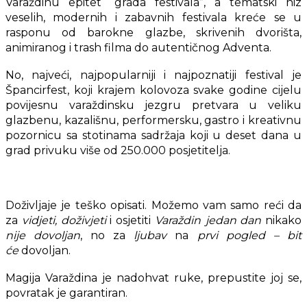
Varaždinu epitet “grada festivala”, a tematski niz
veselih, modernih i zabavnih festivala kreće se u
rasponu od barokne glazbe, skrivenih dvorišta,
animiranog i trash filma do autentičnog Adventa.
No, najveći, najpopularniji i najpoznatiji festival je
Špancirfest, koji krajem kolovoza svake godine cijelu
povijesnu varaždinsku jezgru pretvara u veliku
glazbenu, kazališnu, performersku, gastro i kreativnu
pozornicu sa stotinama sadržaja koji u deset dana u
grad privuku više od 250.000 posjetitelja.
Doživljaje je teško opisati. Možemo vam samo reći da
za
vidjeti
,
doživjeti
i osjetiti
Varaždin
jedan dan
nikako
nije dovoljan
, no za
ljubav
na
prvi pogled – bit
će
dovoljan.
Magija Varaždina je nadohvat ruke, prepustite joj se,
povratak je garantiran.