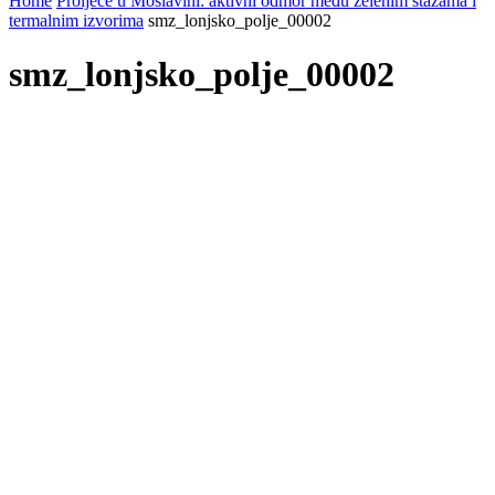
Home
Proljeće u Moslavini: aktivni odmor među zelenim stazama i
termalnim izvorima
smz_lonjsko_polje_00002
smz_lonjsko_polje_00002