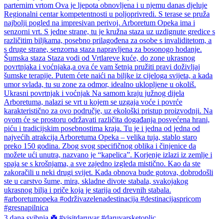
3 dana svibnja ☘️ #visitdaruvar #daruvarsketoplic