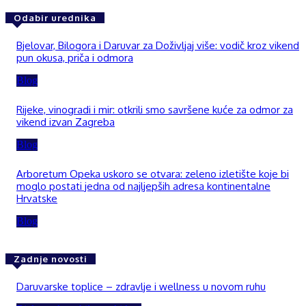
Odabir urednika
Bjelovar, Bilogora i Daruvar za Doživljaj više: vodič kroz vikend
pun okusa, priča i odmora
Blog
Rijeke, vinogradi i mir: otkrili smo savršene kuće za odmor za
vikend izvan Zagreba
Blog
Arboretum Opeka uskoro se otvara: zeleno izletište koje bi
moglo postati jedna od najljepših adresa kontinentalne
Hrvatske
Blog
Zadnje novosti
Daruvarske toplice – zdravlje i wellness u novom ruhu