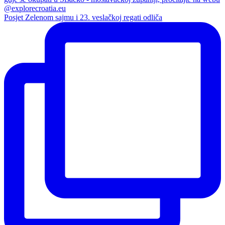
Posjet Zelenom sajmu i 23. veslačkoj regati odliča