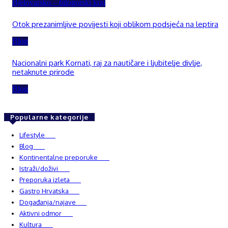
Bjelovarsko – bilogorski kraj
Otok prezanimljive povijesti koji oblikom podsjeća na leptira
Blog
Nacionalni park Kornati, raj za nautičare i ljubitelje divlje,
netaknute prirode
Blog
Popularne kategorije
Lifestyle
937
Blog
750
Kontinentalne preporuke
482
Istraži/doživi
482
Preporuka izleta
349
Gastro Hrvatska
337
Događanja/najave
327
Aktivni odmor
303
Kultura
228