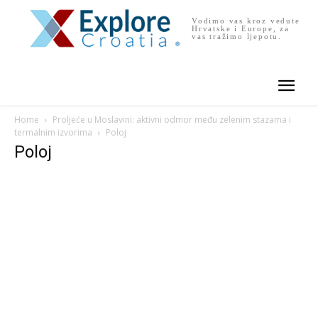
Vodimo vas kroz vedute
Hrvatske i Europe, za
vas tražimo ljepotu.
Home
Proljeće u Moslavini: aktivni odmor među zelenim stazama i
termalnim izvorima
Poloj
Poloj