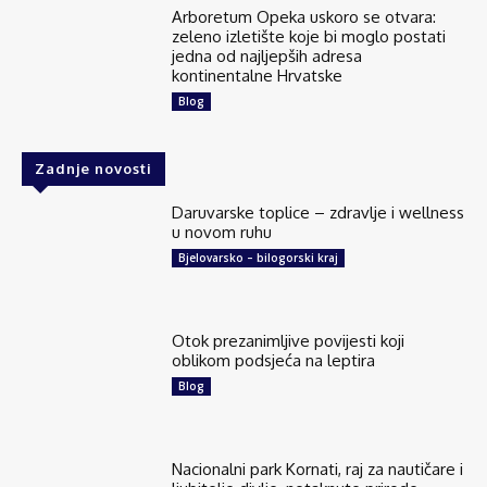
Arboretum Opeka uskoro se otvara:
zeleno izletište koje bi moglo postati
jedna od najljepših adresa
kontinentalne Hrvatske
Blog
Zadnje novosti
Daruvarske toplice – zdravlje i wellness
u novom ruhu
Bjelovarsko – bilogorski kraj
Otok prezanimljive povijesti koji
oblikom podsjeća na leptira
Blog
Nacionalni park Kornati, raj za nautičare i