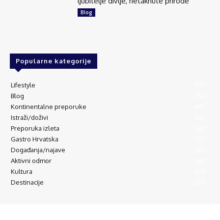
ljubitelje divlje, netaknute prirode
Blog
Popularne kategorije
Lifestyle
937
Blog
750
Kontinentalne preporuke
482
Istraži/doživi
482
Preporuka izleta
349
Gastro Hrvatska
337
Događanja/najave
327
Aktivni odmor
303
Kultura
228
Destinacije
220
© Explorecroatia