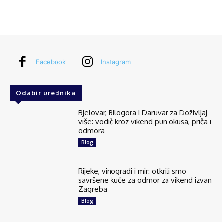
Facebook
Instagram
Odabir urednika
Bjelovar, Bilogora i Daruvar za Doživljaj
više: vodič kroz vikend pun okusa, priča i
odmora
Blog
Rijeke, vinogradi i mir: otkrili smo
savršene kuće za odmor za vikend izvan
Zagreba
Blog