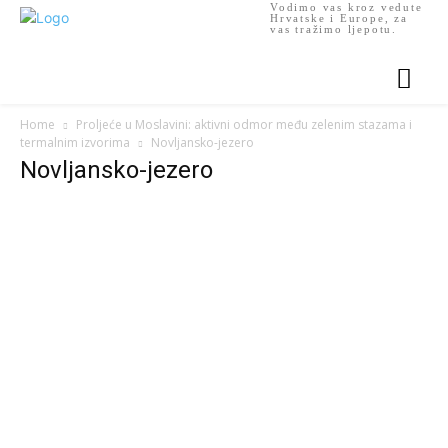
Vodimo vas kroz vedute
Hrvatske i Europe, za
vas tražimo ljepotu.
Home
Proljeće u Moslavini: aktivni odmor među zelenim stazama i
termalnim izvorima
Novljansko-jezero
Novljansko-jezero