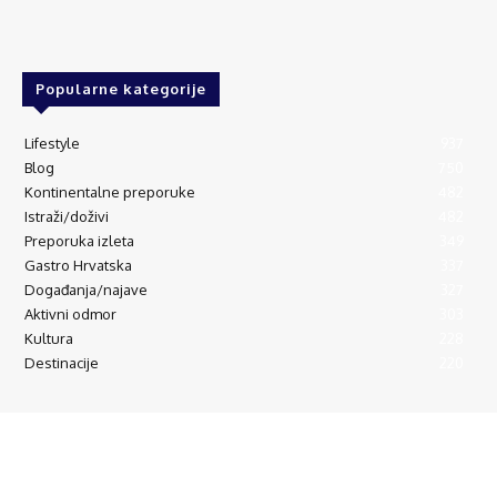
Popularne kategorije
Lifestyle
937
Blog
750
Kontinentalne preporuke
482
Istraži/doživi
482
Preporuka izleta
349
Gastro Hrvatska
337
Događanja/najave
327
Aktivni odmor
303
Kultura
228
Destinacije
220
© Explorecroatia
O nama
Kontakt
ExploreCroatia suradnici
Uvjeti korištenja
Oglašavanje
Impressum
Zaštita privatnosti