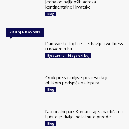
jedna od najljepših adresa
kontinentalne Hrvatske
Blog
Zadnje novosti
Daruvarske toplice – zdravlje i wellness
u novom ruhu
Bjelovarsko – bilogorski kraj
Otok prezanimljive povijesti koji
oblikom podsjeća na leptira
Blog
Nacionalni park Kornati, raj za nautičare i
ljubitelje divlje, netaknute prirode
Blog