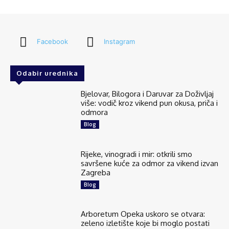
Facebook
Instagram
Odabir urednika
Bjelovar, Bilogora i Daruvar za Doživljaj
više: vodič kroz vikend pun okusa, priča i
odmora
Blog
Rijeke, vinogradi i mir: otkrili smo
savršene kuće za odmor za vikend izvan
Zagreba
Blog
Arboretum Opeka uskoro se otvara:
zeleno izletište koje bi moglo postati