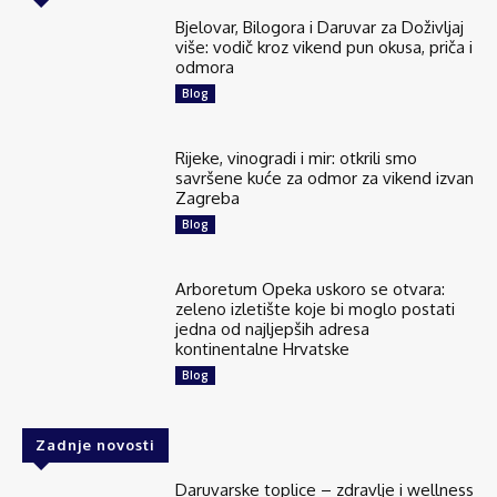
Bjelovar, Bilogora i Daruvar za Doživljaj
više: vodič kroz vikend pun okusa, priča i
odmora
Blog
Rijeke, vinogradi i mir: otkrili smo
savršene kuće za odmor za vikend izvan
Zagreba
Blog
Arboretum Opeka uskoro se otvara:
zeleno izletište koje bi moglo postati
jedna od najljepših adresa
kontinentalne Hrvatske
Blog
Zadnje novosti
Daruvarske toplice – zdravlje i wellness