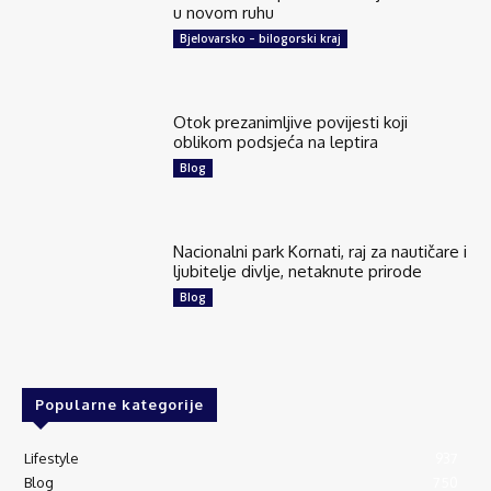
u novom ruhu
Bjelovarsko – bilogorski kraj
Otok prezanimljive povijesti koji
oblikom podsjeća na leptira
Blog
Nacionalni park Kornati, raj za nautičare i
ljubitelje divlje, netaknute prirode
Blog
Popularne kategorije
Lifestyle
937
Blog
750