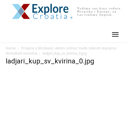
Vodimo vas kroz vedute
Hrvatske i Europe, za
vas tražimo ljepotu.
Home
Proljeće u Moslavini: aktivni odmor među zelenim stazama i
termalnim izvorima
ladjari_kup_sv_kvirina_0.jpg
ladjari_kup_sv_kvirina_0.jpg