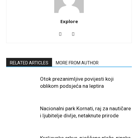
Explore
RELATED ARTICLES
MORE FROM AUTHOR
Otok prezanimljive povijesti koji
oblikom podsjeća na leptira
Nacionalni park Kornati, raj za nautičare
i ljubitelje divlje, netaknute prirode
Kraljevske crkve, pješčane plaže, ninska