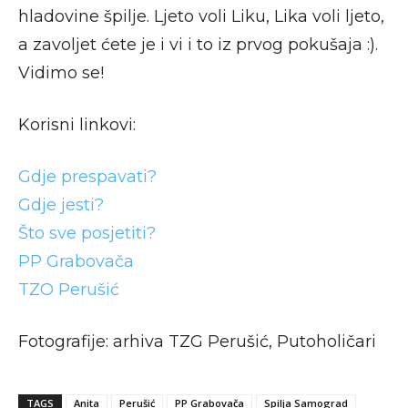
hladovine špilje. Ljeto voli Liku, Lika voli ljeto,
a zavoljet ćete je i vi i to iz prvog pokušaja :).
Vidimo se!
Korisni linkovi:
Gdje prespavati?
Gdje jesti?
Što sve posjetiti?
PP Grabovača
TZO Perušić
Fotografije: arhiva TZG Perušić, Putoholičari
TAGS
Anita
Perušić
PP Grabovača
Spilja Samograd