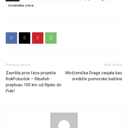
Uredničke crtice
Previous article
Next article
Završila prva faza projekta
Mošćenička Draga zasjala kao
RokPoluotok – Ribafish
središte pomorske baštine
preplivao 100 km od Rijeke do
Pule!