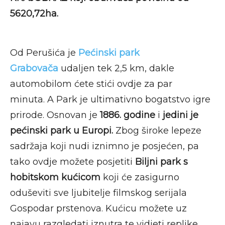
5620,72ha.
Od Perušića je
Pećinski park
Grabovača
udaljen tek 2,5 km, dakle
automobilom ćete stići ovdje za par
minuta. A Park je ultimativno bogatstvo igre
prirode. Osnovan je
1886. godine
i
jedini je
pećinski park u Europi.
Zbog široke lepeze
sadržaja koji nudi iznimno je posjećen, pa
tako ovdje možete posjetiti
Biljni park s
hobitskom kućicom
koji će zasigurno
oduševiti sve ljubitelje filmskog serijala
Gospodar prstenova. Kućicu možete uz
najavu razgledati iznutra te vidjeti replike