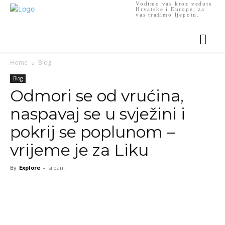
Vodimo vas kroz vedute
Hrvatske i Europe, za
vas tražimo ljepotu.
Home
Blog
Blog
Odmori se od vrućina,
naspavaj se u svježini i
pokrij se poplunom –
vrijeme je za Liku
By
Explore
-
srpanj