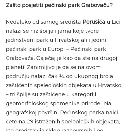
Zašto posjetiti pećinski park Grabovaču?
Nedaleko od samog središta
Perušića
u Lici
nalazi se niz špilja i jama koje tvore
jedinstveni park u Hrvatskoj ali i jedini
pećinski park u Europi – Pećinski park
Grabovača. Osjećaj je kao da ste na drugoj
planeti! Zanimljivo je da se na ovom
području nalazi čak ¼ od ukupnog broja
zaštićenih speleoloških objekata u Hrvatskoj
– tri špilje su zaštićene u kategoriji
geomorfološkog spomenika prirode. Na
geografskoj površini Pećinskog parka naići
ćete na 29 istraženih speleoloških objekata,
što predstavlja sklop raznovrsnih i po