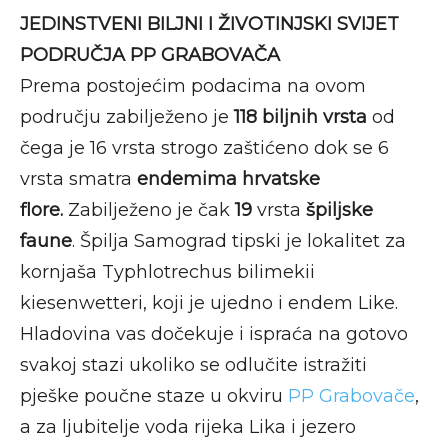
JEDINSTVENI BILJNI I ŽIVOTINJSKI SVIJET
PODRUČJA PP GRABOVAČA
Prema postojećim podacima na ovom
području zabilježeno je
118 biljnih vrsta
od
čega je 16 vrsta strogo zaštićeno dok se 6
vrsta smatra
endemima hrvatske
flore.
Zabilježeno je čak
19
vrsta
špiljske
faune
. Špilja Samograd tipski je lokalitet za
kornjaša Typhlotrechus bilimekii
kiesenwetteri, koji je ujedno i endem Like.
Hladovina vas dočekuje i ispraća na gotovo
svakoj stazi ukoliko se odlučite istražiti
pješke poučne staze u okviru
PP Grabovače
,
a za ljubitelje voda rijeka Lika i jezero