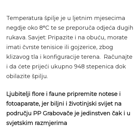
Temperatura špilje je u ljetnim mjesecima
negdje oko 8°C te se preporuča odjeća dugih
rukava. Savjet: Pripazite i na obuću, morate
imati čvrste tenisice ili gojzerice, zbog
klizavog tla i konfiguracije terena. Računajte
i da ćete prijeći ukupno 948 stepenica dok
obilazite špilju.
Ljubitelji flore i faune pripremite notese i
fotoaparate, jer biljni i životinjski svijet na
području PP Grabovače je jedinstven čak i u
svjetskim razmjerima