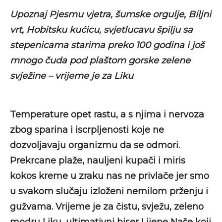
Upoznaj Pjesmu vjetra, šumske orgulje, Biljni
vrt, Hobitsku kućicu, svjetlucavu špilju sa
stepenicama starima preko 100 godina i još
mnogo čuda pod plaštom gorske zelene
svježine – vrijeme je za Liku
Temperature opet rastu, a s njima i nervoza
zbog sparina i iscrpljenosti koje ne
dozvoljavaju organizmu da se odmori.
Prekrcane plaže, nauljeni kupači i miris
kokos kreme u zraku nas ne privlače jer smo
u svakom slučaju izloženi nemilom prženju i
gužvama. Vrijeme je za čistu, svježu, zeleno
modru Liku, ultimativni biser Lijepe Naše koji