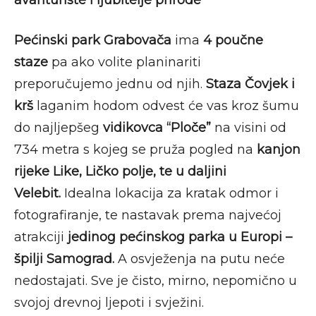
Pećinski park Grabovača
ima
4 poučne
staze
pa ako volite planinariti
preporučujemo jednu od njih.
Staza Čovjek i
krš
laganim hodom odvest će vas kroz šumu
do najljepšeg
vidikovca “Ploče”
na visini od
734 metra s kojeg se pruža pogled na
kanjon
rijeke Like, Ličko polje, te u daljini
Velebit.
Idealna lokacija za kratak odmor i
fotografiranje, te nastavak prema najvećoj
atrakciji
jedinog pećinskog parka u Europi –
špilji Samograd.
A osvježenja na putu neće
nedostajati. Sve je čisto, mirno, nepomično u
svojoj drevnoj ljepoti i svježini.