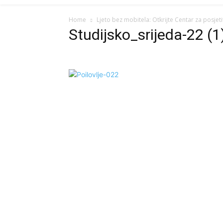
Home
Ljeto bez mobitela: Otkrijte Centar za posjeti
Studijsko_srijeda-22 (1