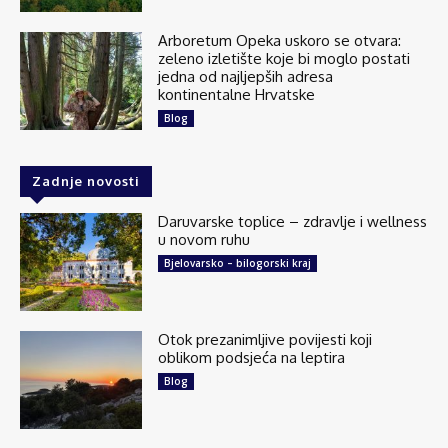
Silba je najsjeverniji dalmatinski otok smješten
između Premude i Oliba, poznat kao “vrata
Arboretum Opeka uskoro se otvara:
Dalmacije”. S 300 stalnih stanovnika i površinom
zeleno izletište koje bi moglo postati
na tek 15 četvornih kilometara oblikom...
jedna od najljepših adresa
See more
kontinentalne Hrvatske
Blog
Zadnje novosti
136
6 comments
Daruvarske toplice – zdravlje i wellness
Share
u novom ruhu
Bjelovarsko – bilogorski kraj
Explore Croatia
July 24 at 5:05am
Otok prezanimljive povijesti koji
Majerovo vrilo jedan je od tri velika izvora rijeke
oblikom podsjeća na leptira
Gacke, jedne od najčišćih rijeka u Europi.
Blog
Smješteno je u selu Sinac, svega desetak
kilometara od Otočca, u krajoliku koji...
See more