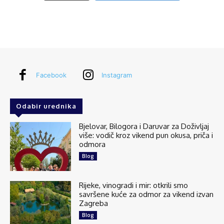
Share
Explore Croatia
July 31 at 6:40am
Kornatski arhipelag, mjesto je skrivenih razlika, čiji
Facebook
Instagram
oblik konstantno mijenja jačina valova, a boju pak
sunčeva zraka. Ukupno 89 otoka, otočića i hridi
godišnje ima čak 2700...
See more
Odabir urednika
Bjelovar, Bilogora i Daruvar za Doživljaj
više: vodič kroz vikend pun okusa, priča i
odmora
18
1 comments
Blog
Share
Rijeke, vinogradi i mir: otkrili smo
savršene kuće za odmor za vikend izvan
Zagreba
Explore Croatia
Blog
July 27 at 6:43am