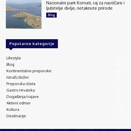
Nacionalni park Kornati, raj za nautičare i
ljubitelje divlje, netaknute prirode
Blog
25
1 comments
Share
Popularne kategorije
Explore Croatia
Lifestyle
937
July 21 at 7:00am
Blog
750
Nin je mjesto koje vas osvoji na prvu. Mali,
Kontinentalne preporuke
482
šarmantan, autentičan. Grad kroz koji ne treba
Istraži/doživi
482
protrčati od jedne znamenitosti do druge. Njega
Preporuka izleta
349
je najbolje upoznavati polako: ranom...
See more
Gastro Hrvatska
337
Događanja/najave
327
Aktivni odmor
303
Kultura
228
Destinacije
220
40
3 comments
Share