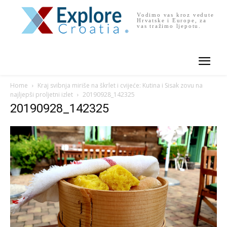
Vodimo vas kroz vedute
Hrvatske i Europe, za
vas tražimo ljepotu.
Home
Kraj svibnja miriše na škrlet i cvijeće: Kutina i Sisak zovu na
najljepši proljetni izlet
20190928_142325
20190928_142325