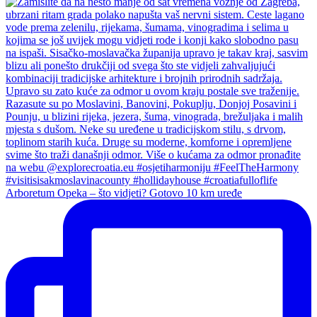
Arboretum Opeka – što vidjeti? Gotovo 10 km uređe