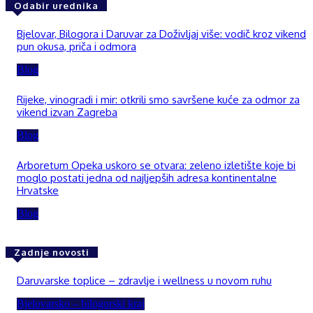
Odabir urednika
Bjelovar, Bilogora i Daruvar za Doživljaj više: vodič kroz vikend
pun okusa, priča i odmora
Blog
Rijeke, vinogradi i mir: otkrili smo savršene kuće za odmor za
vikend izvan Zagreba
Blog
Arboretum Opeka uskoro se otvara: zeleno izletište koje bi
moglo postati jedna od najljepših adresa kontinentalne
Hrvatske
Blog
Zadnje novosti
Daruvarske toplice – zdravlje i wellness u novom ruhu
Bjelovarsko – bilogorski kraj