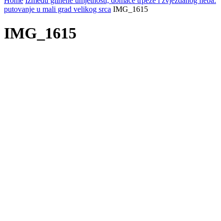
Home
Između glinene umjetnosti, domaće trpeze i zvjezdanog neba:
putovanje u mali grad velikog srca
IMG_1615
IMG_1615