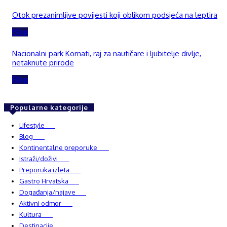
Otok prezanimljive povijesti koji oblikom podsjeća na leptira
Blog
Nacionalni park Kornati, raj za nautičare i ljubitelje divlje,
netaknute prirode
Blog
Popularne kategorije
Lifestyle
937
Blog
750
Kontinentalne preporuke
482
Istraži/doživi
482
Preporuka izleta
349
Gastro Hrvatska
337
Događanja/najave
327
Aktivni odmor
303
Kultura
228
Destinacije
220