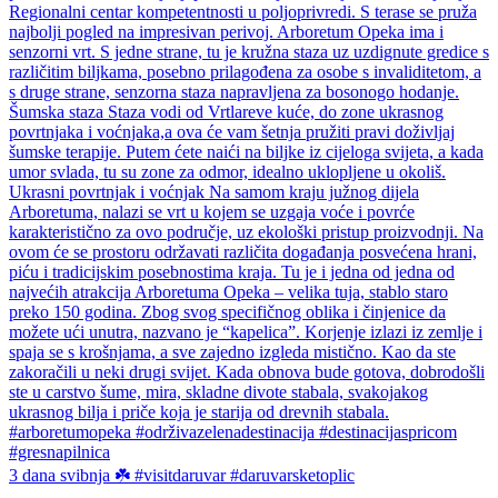
3 dana svibnja ☘️ #visitdaruvar #daruvarsketoplic