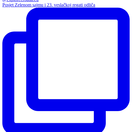
Posjet Zelenom sajmu i 23. veslačkoj regati odliča