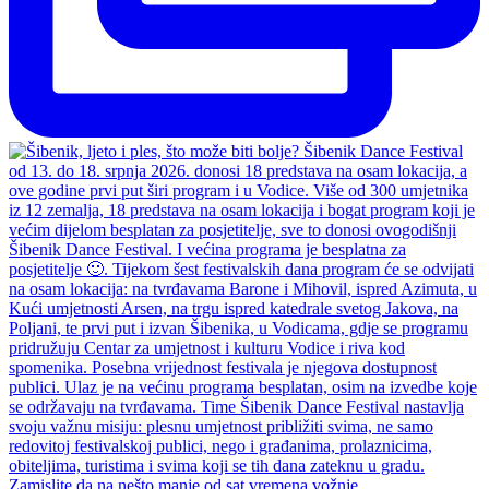
Zamislite da na nešto manje od sat vremena vožnje