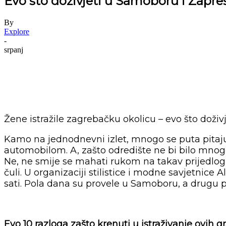
Evo što doživjeti u Samoboru i Zapre
By
Explore
-
srpanj
Žene istražile zagrebačku okolicu – evo što doživ
Kamo na jednodnevni izlet, mnogo se puta pitaju 
automobilom. A, zašto odredište ne bi bilo mnogo
Ne, ne smije se mahati rukom na takav prijedlog, j
čuli. U organizaciji stilistice i modne savjetnice
sati. Pola dana su provele u Samoboru, a drugu 
Evo 10 razloga zašto krenuti u istraživanje ovih g