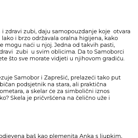
 i zdravi zubi, daju samopouzdanje koje otvara
 lako i brzo održavala oralna higijena, kako
i se mogu naći u njoj. Jedna od takvih pasti,
zdravi zubi u svim oblicima. Da to Samoborci
jete što sve morate vidjeti u njihovom gradiću.
zuje Samobor i Zaprešić, prelazeći tako put
ičan podsjetnik na stara, ali praktična
ometara, a skelar će za simbolični iznos
ko? Skela je pričvršćena na čelično uže i
 odjevena baš kao plemenita Anka s ljupkim,