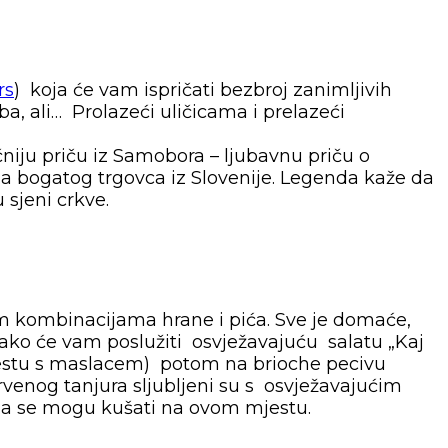
rs
) koja će vam ispričati bezbroj zanimljivih
a, ali… Prolazeći uličicama i prelazeći
ičniju priču iz Samobora – ljubavnu priču o
 za bogatog trgovca iz Slovenije. Legenda kaže da
 sjeni crkve.
im kombinacijama hrane i pića. Sve je domaće,
 tako će vam poslužiti osvježavajuću salatu „Kaj
ijestu s maslacem) potom na brioche pecivu
enog tanjura sljubljeni su s osvježavajućim
ja se mogu kušati na ovom mjestu.