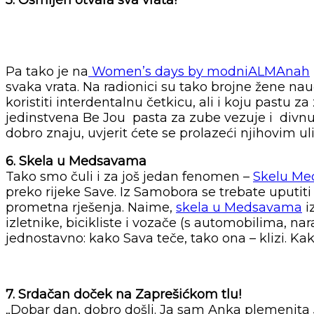
5. Osmijeh otvara sva vrata!
Pa tako je na
Women’s days by modniALMAnah
svaka vrata. Na radionici su tako brojne žene nauč
koristiti interdentalnu četkicu, ali i koju pastu z
jedinstvena Be Jou pasta za zube vezuje i divnu
dobro znaju, uvjerit ćete se prolazeći njihovim ul
6. Skela u Medsavama
Tako smo čuli i za još jedan fenomen –
Skelu Me
preko rijeke Save. Iz Samobora se trebate uputit
prometna rješenja. Naime,
skela u Medsavama
i
izletnike, bicikliste i vozače (s automobilima, n
jednostavno: kako Sava teče, tako ona – klizi. Kak
7. Srdačan doček na Zaprešićkom tlu!
„Dobar dan, dobro došli. Ja sam Anka plemenita 