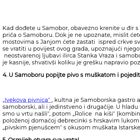
Kad dođete u Samobor, obavezno krenite u đir s
priča o Samoboru. Dok je ne upoznate, mislit ćete
mostovima s Janjom ćete zastati ispred crkve sv
se vratiti u povijest ovog grada, upoznajući njego
neostvarenoj ljubavi ilirca Stanka Vraza i samobo
je kasnije, shvativši koliku je grešku napravio po
4. U Samoboru popijte pivo s muškatom i pojed
„Ivekova pivnica“
, kultna je Samoborska gastro 
samoborski, ali i jedinstveno i drugačije. U hla
smo u vrtu našli“, potom „Rolice na kiši“ (komb
položenoj domaćoj debrecinki s hrskavim lukom 
„pivskim pjenušcem“ s okusom muškata Istarske 