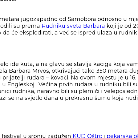
metara jugozapadno od Samobora odnosno u mjestu 
vodili su prema
Rudniku sveta Barbara
koji je od 2
 da će eksplodirati, a već se ispred ulaza u rudnik
jelo ide kuta, a na glavu se stavlja kaciga koja 
ela Barbara Mrvoš, otkrivajući tako 350 metara du
ji prijatelji rudara – kovači. Na ovom mjestu je u 16
Engleskoj. Većina prvih rudara u rudniku bili su d
snici rudnika, naravno bili su plemići i veleposjedn
zlazi se na svjetlo dana u prekrasnu šumu koja nu
eli festival u srpnju zadužen
KUD Oštrc
i
pekarska ob