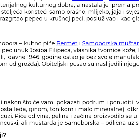
ijalnog kulturnog dobra, a nastala je prema pre
toljeća koristeći samo brašno, mlijeko, jaja i svjež
azgrtao pepeo u krušnoj peći, posluživao i kao glav
mobora – kultno piće
Bermet
i
Samoborska mušta
ipec unuk Josipa Filipeca, vlasnika tvornice kože,
i, davne 1946. godine ostao je bez svoje manufaktu
d grožđa). Obiteljski posao su naslijedili njegovi
sin i nakon što će vam pokazati podrum i ponudit
osta leda, ginom, tonikom i malo mineralne), otkri
uzi. Piće od vina, pelina i začina proizvodilo se u
 Francuski, ali muštarda je Samoborska – odlična u
ji?