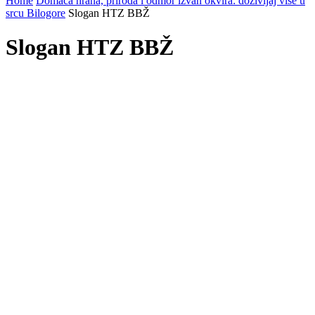
Home
Domaća hrana, priroda i odmor izvan okvira: doživljaj više u
srcu Bilogore
Slogan HTZ BBŽ
Slogan HTZ BBŽ