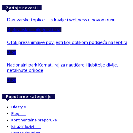
Zadnje novosti
Daruvarske toplice – zdravlje i wellness u novom ruhu
Bjelovarsko – bilogorski kraj
Otok prezanimljive povijesti koji oblikom podsjeća na leptira
Blog
Nacionalni park Kornati, raj za nautičare i ljubitelje divlje,
netaknute prirode
Blog
Popularne kategorije
Lifestyle
937
Blog
750
Kontinentalne preporuke
482
Istraži/doživi
482
Preporuka izleta
349