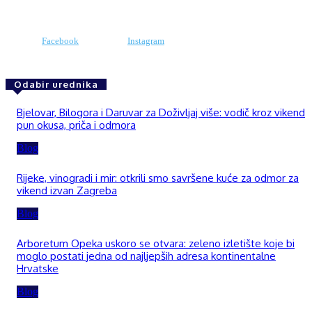
Facebook
Instagram
Odabir urednika
Bjelovar, Bilogora i Daruvar za Doživljaj više: vodič kroz vikend
pun okusa, priča i odmora
Blog
Rijeke, vinogradi i mir: otkrili smo savršene kuće za odmor za
vikend izvan Zagreba
Blog
Arboretum Opeka uskoro se otvara: zeleno izletište koje bi
moglo postati jedna od najljepših adresa kontinentalne
Hrvatske
Blog