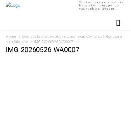
Vodimo vas kroz vedute
Hrvatske i Europe, za
vas tražimo ljepotu.
Home
Domaća hrana, priroda i odmor izvan okvira: doživljaj više u
srcu Bilogore
IMG-20260526-WA0007
IMG-20260526-WA0007