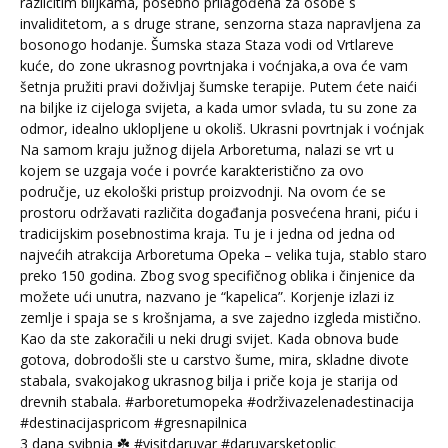
3 dana svibnja ☘️ #visitdaruvar #daruvarsketoplic