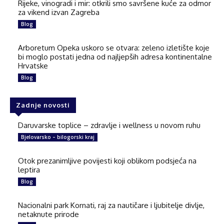
Rijeke, vinogradi i mir: otkrili smo savršene kuće za odmor
za vikend izvan Zagreba
Blog
Arboretum Opeka uskoro se otvara: zeleno izletište koje
bi moglo postati jedna od najljepših adresa kontinentalne
Hrvatske
Blog
Zadnje novosti
Daruvarske toplice – zdravlje i wellness u novom ruhu
Bjelovarsko – bilogorski kraj
Otok prezanimljive povijesti koji oblikom podsjeća na
leptira
Blog
Nacionalni park Kornati, raj za nautičare i ljubitelje divlje,
netaknute prirode