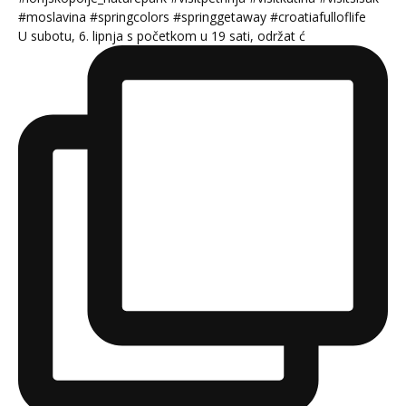
U subotu, 6. lipnja s početkom u 19 sati, održat ć