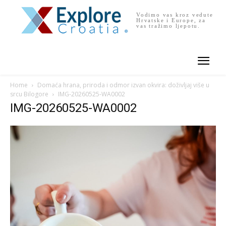
Vodimo vas kroz vedute
Hrvatske i Europe, za
vas tražimo ljepotu.
Home
Domaća hrana, priroda i odmor izvan okvira: doživljaj više u
srcu Bilogore
IMG-20260525-WA0002
IMG-20260525-WA0002