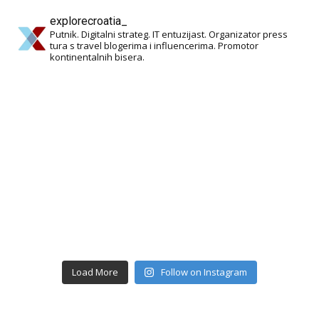
explorecroatia_
22
1 comments
Putnik. Digitalni strateg. IT entuzijast. Organizator press
tura s travel blogerima i influencerima. Promotor
Share
kontinentalnih bisera.
Explore Croatia
July 31 at 6:40am
Kornatski arhipelag, mjesto je skrivenih razlika, čiji
oblik konstantno mijenja jačina valova, a boju pak
sunčeva zraka. Ukupno 89 otoka, otočića i hridi
godišnje ima čak 2700...
See more
18
1 comments
Load More
Follow on Instagram
Share