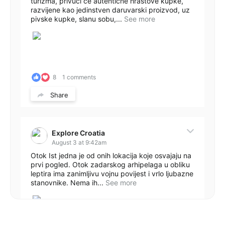
turizma, privući će autentične hrastove kupke,
razvijene kao jedinstven daruvarski proizvod, uz
pivske kupke, slanu sobu,...
See more
8
1 comments
Share
Explore Croatia
August 3 at 9:42am
Otok Ist jedna je od onih lokacija koje osvajaju na
prvi pogled. Otok zadarskog arhipelaga u obliku
leptira ima zanimljivu vojnu povijest i vrlo ljubazne
stanovnike. Nema ih...
See more