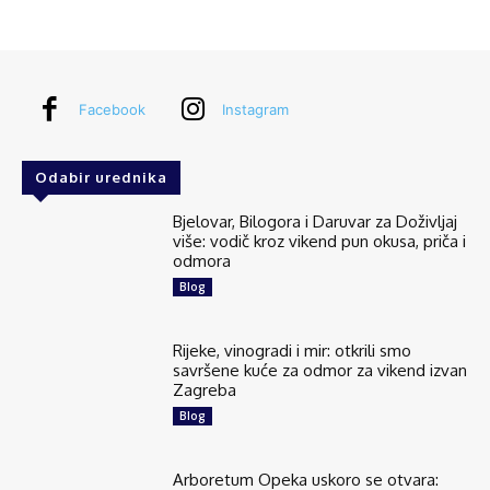
Explore Croatia
July 27 at 6:43am
Silba je najsjeverniji dalmatinski otok smješten
između Premude i Oliba, poznat kao “vrata
Facebook
Instagram
Dalmacije”. S 300 stalnih stanovnika i površinom
na tek 15 četvornih kilometara oblikom...
See more
Odabir urednika
Bjelovar, Bilogora i Daruvar za Doživljaj
više: vodič kroz vikend pun okusa, priča i
odmora
136
6 comments
Blog
Share
Rijeke, vinogradi i mir: otkrili smo
savršene kuće za odmor za vikend izvan
Zagreba
Explore Croatia
Blog
July 24 at 5:05am
Majerovo vrilo jedan je od tri velika izvora rijeke
Gacke, jedne od najčišćih rijeka u Europi.
Arboretum Opeka uskoro se otvara:
Smješteno je u selu Sinac, svega desetak