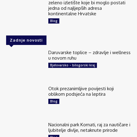
zeleno izletište koje bi moglo postati
kilometara od Otočca, u krajoliku koji...
See more
jedna od najljepših adresa
kontinentalne Hrvatske
Blog
Zadnje novosti
25
1 comments
Share
Daruvarske toplice – zdravlje i wellness
u novom ruhu
Bjelovarsko – bilogorski kraj
Explore Croatia
July 21 at 7:00am
Nin je mjesto koje vas osvoji na prvu. Mali,
Otok prezanimljive povijesti koji
šarmantan, autentičan. Grad kroz koji ne treba
oblikom podsjeća na leptira
protrčati od jedne znamenitosti do druge. Njega
Blog
je najbolje upoznavati polako: ranom...
See more
Nacionalni park Kornati, raj za nautičare i
ljubitelje divlje, netaknute prirode