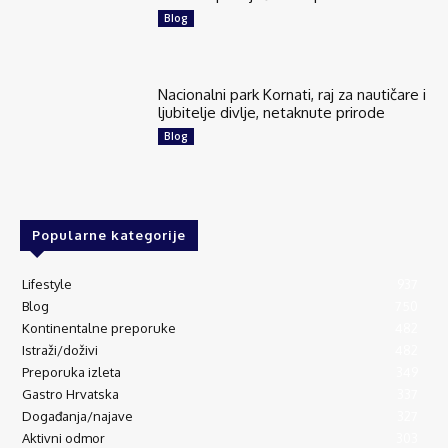
Blog
Nacionalni park Kornati, raj za nautičare i
ljubitelje divlje, netaknute prirode
Blog
Popularne kategorije
Lifestyle
937
Blog
750
Kontinentalne preporuke
482
Istraži/doživi
482
Preporuka izleta
349
Gastro Hrvatska
337
Događanja/najave
327
Aktivni odmor
303