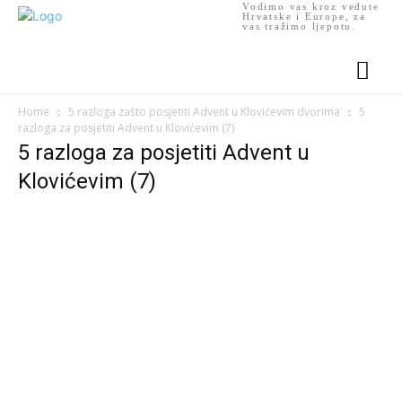
Vodimo vas kroz vedute
Hrvatske i Europe, za
vas tražimo ljepotu.
Home
5 razloga zašto posjetiti Advent u Klovićevim dvorima
5
razloga za posjetiti Advent u Klovićevim (7)
5 razloga za posjetiti Advent u
Klovićevim (7)