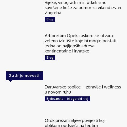
Rijeke, vinogradi i mir: otkrili smo
savršene kuće za odmor za vikend izvan
Zagreba
Blog
Arboretum Opeka uskoro se otvara:
zeleno izletište koje bi moglo postati
jedna od najljepših adresa
kontinentalne Hrvatske
Blog
Zadnje novosti
Daruvarske toplice – zdravlje i wellness
u novom ruhu
Bjelovarsko – bilogorski kraj
Otok prezanimljive povijesti koji
oblikom podsjeća na leptira