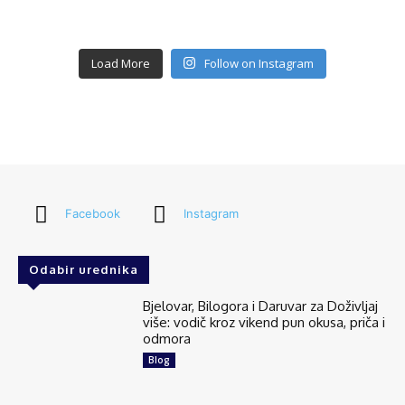
Load More
Follow on Instagram
Facebook
Instagram
Odabir urednika
Bjelovar, Bilogora i Daruvar za Doživljaj
više: vodič kroz vikend pun okusa, priča i
odmora
Blog