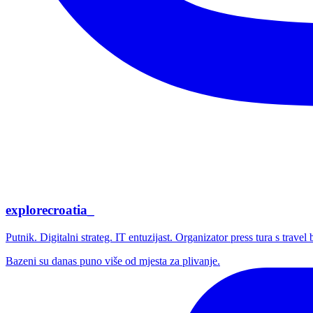
explorecroatia_
Putnik. Digitalni strateg. IT entuzijast. Organizator press tura s trave
Bazeni su danas puno više od mjesta za plivanje.