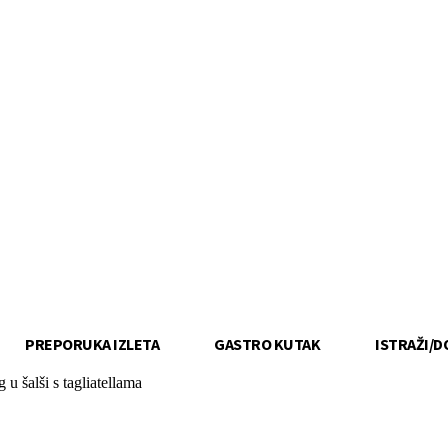
PREPORUKA IZLETA
GASTRO KUTAK
ISTRAŽI/D
g u šalši s tagliatellama