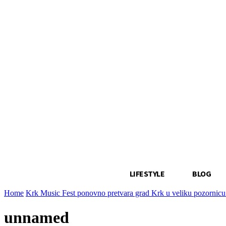
LIFESTYLE
BLOG
Home
Krk Music Fest ponovno pretvara grad Krk u veliku pozornic
unnamed