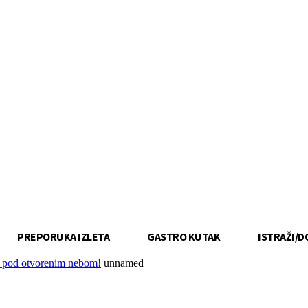
PREPORUKA IZLETA
GASTRO KUTAK
ISTRAŽI/D
u pod otvorenim nebom!
unnamed