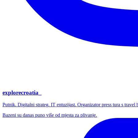
explorecroatia_
Putnik. Digitalni strateg. IT entuzijast. Organizator press tura s trave
Bazeni su danas puno više od mjesta za plivanje.