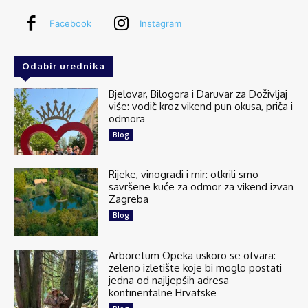
Kornatski arhipelag, mjesto je skrivenih razlika, čiji
Facebook
Instagram
oblik konstantno mijenja jačina valova, a boju pak
sunčeva zraka. Ukupno 89 otoka, otočića i hridi
godišnje ima čak 2700...
See more
Odabir urednika
Bjelovar, Bilogora i Daruvar za Doživljaj
više: vodič kroz vikend pun okusa, priča i
odmora
18
1 comments
Blog
Share
Rijeke, vinogradi i mir: otkrili smo
savršene kuće za odmor za vikend izvan
Zagreba
Explore Croatia
Blog
July 27 at 6:43am
Silba je najsjeverniji dalmatinski otok smješten
između Premude i Oliba, poznat kao “vrata
Arboretum Opeka uskoro se otvara:
Dalmacije”. S 300 stalnih stanovnika i površinom
zeleno izletište koje bi moglo postati
na tek 15 četvornih kilometara oblikom...
jedna od najljepših adresa
See more
kontinentalne Hrvatske