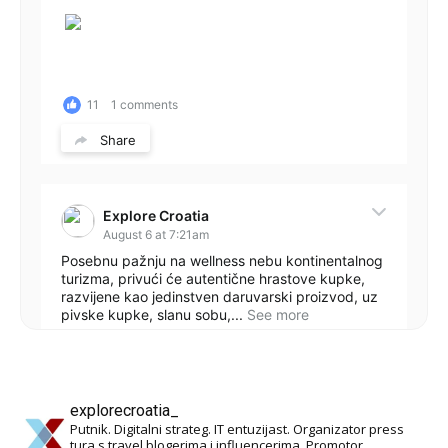
11
1 comments
Share
Explore Croatia
August 6 at 7:21am
Posebnu pažnju na wellness nebu kontinentalnog
turizma, privući će autentične hrastove kupke,
razvijene kao jedinstven daruvarski proizvod, uz
pivske kupke, slanu sobu,...
See more
explorecroatia_
Putnik. Digitalni strateg. IT entuzijast. Organizator press
12
1 comments
tura s travel blogerima i influencerima. Promotor