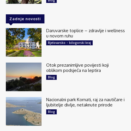
Blog
Zadnje novosti
136
6 comments
Daruvarske toplice – zdravlje i wellness
Share
u novom ruhu
Bjelovarsko – bilogorski kraj
Explore Croatia
July 24 at 5:05am
Otok prezanimljive povijesti koji
Majerovo vrilo jedan je od tri velika izvora rijeke
oblikom podsjeća na leptira
Gacke, jedne od najčišćih rijeka u Europi.
Blog
Smješteno je u selu Sinac, svega desetak
kilometara od Otočca, u krajoliku koji...
See more
Nacionalni park Kornati, raj za nautičare i
ljubitelje divlje, netaknute prirode
Blog
25
1 comments
Share