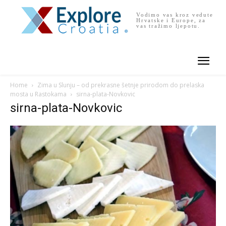
Vodimo vas kroz vedute
Hrvatske i Europe, za
vas tražimo ljepotu.
Home
Zima u Slunju – od prekrasne šetnje prirodom do prelaska
mosta u Rastokama
sirna-plata-Novkovic
sirna-plata-Novkovic